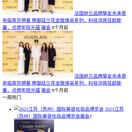
法国娇兰品牌挚友余承恩
亲临南京德基 携御廷兰花金致焕采系列，科技淬炼驻龄能
量，点燃年轻光蕴
展会
8个月前
法国娇兰品牌挚友余承恩
亲临南京德基 携御廷兰花金致焕采系列，科技淬炼驻龄能
量，点燃年轻光蕴
展会
8个月前
一周热门
2021江苏
（苏州）国际美容化妆品博览会
展会
1