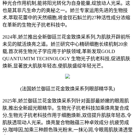
种光合作用机制,能将阳光转化为自身能量,绽放动人光采。这
也是其非凡生命力的奥秘之一。娇兰专家运用先进的生物技
术,萃取花蕾中的天然细胞,将金钗石斛兰的27种活性成分浓缩
在革新的生物光子抗老科技中。
2024年,娇兰推出全新御廷兰花金致焕采系列,为肌肤开辟前所
未见的赋活焕亮之道。娇兰研究中心精研细胞长续机制20余
载,首次将生物光子学应用于护肤领域,革新发现GOLD
QUANTUMTM TECHNOLOGY 生物光子抗老科技,促进肌肤
焕新,显著放大肌肤年轻态,使肌肤盛绽年轻光芒。
(法国娇兰御廷兰花金致焕采系列眼部精华乳)
2025年,娇兰御廷兰花金致焕采系列针对面部最娇嫩的眼周肌
肤,推出全新超光眼精华。生物光子抗老科技加乘焕亮复合成
分,生物光子抗老科技作用于细胞焕新,双倍提升肌肤年轻态,令
肌肤透现动人光采。焕亮复合物融蕴三种卓效成分:抗疲劳成
分,咖啡因,加乘三种颜色珠光粉末,一抹沁润,令眼周肌肤清透莹