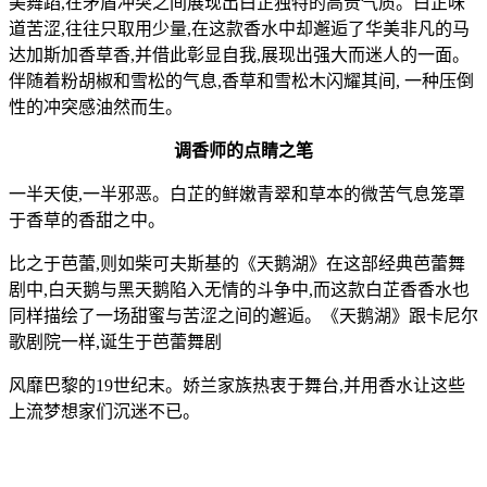
美舞蹈,在矛盾冲突之间展现出白芷独特的高贵气质。白芷味
道苦涩,往往只取用少量,在这款香水中却邂逅了华美非凡的马
达加斯加香草香,并借此彰显自我,展现出强大而迷人的一面。
伴随着粉胡椒和雪松的气息,香草和雪松木闪耀其间, 一种压倒
性的冲突感油然而生。
调香师的点睛之笔
一半天使,一半邪恶。白芷的鲜嫩青翠和草本的微苦气息笼罩
于香草的香甜之中。
比之于芭蕾,则如柴可夫斯基的《天鹅湖》在这部经典芭蕾舞
剧中,白天鹅与黑天鹅陷入无情的斗争中,而这款白芷香香水也
同样描绘了一场甜蜜与苦涩之间的邂逅。《天鹅湖》跟卡尼尔
歌剧院一样,诞生于芭蕾舞剧
风靡巴黎的19世纪末。娇兰家族热衷于舞台,并用香水让这些
上流梦想家们沉迷不已。