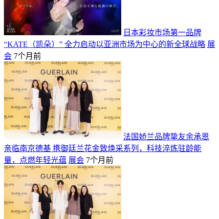
日本彩妆市场第一品牌
“KATE（凯朵）” 全力启动以亚洲市场为中心的新全球战略
展
会
7个月前
法国娇兰品牌挚友余承恩
亲临南京德基 携御廷兰花金致焕采系列，科技淬炼驻龄能
量，点燃年轻光蕴
展会
7个月前