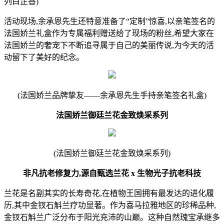
列白芷香)
活动现场,余承恩先生还特意准备了“定制”惊喜,以亲笔签名的
法国娇兰礼盒作为专属福利赠送给了现场的粉丝,希望大家在
法国娇兰的奢宠下不断追寻属于自己的美丽传说,为今天的活
动留下了美好的纪念。
(法国娇兰品牌挚友——余承恩先生手持亲笔签名礼盒)
法国娇兰御廷兰花金致焕采系列
(法国娇兰御廷兰花金致焕采系列)
非凡抗老修复力,源自甄选兰花 x 生物光子抗老科技
兰花是名副其实的长寿奇花,在植物王国拥有最发达的进化履
历,其中金钗石斛兰疗功显著。作为喜马拉雅地区的珍稀品种,
金钗石斛兰广泛分布于阳光充沛的山巅。这种自然瑰宝承继多