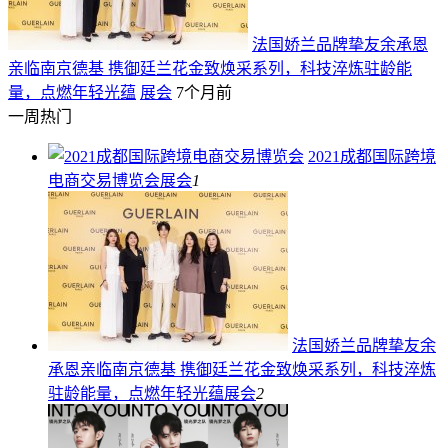
法国娇兰品牌挚友余承恩
亲临南京德基 携御廷兰花金致焕采系列，科技淬炼驻龄能
量，点燃年轻光蕴
展会
7个月前
一周热门
2021成都国际跨境
电商交易博览会
展会
1
法国娇兰品牌挚友余
承恩亲临南京德基 携御廷兰花金致焕采系列，科技淬炼
驻龄能量，点燃年轻光蕴
展会
2