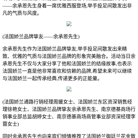
——余承恩先生身着一席优雅西服登场,举手投足间散发出非
凡的气质与风度。
(法国娇兰品牌挚友——余承恩先生)
余承恩先生作为法国娇兰品牌挚友,举手投足间散发出来精
致、优雅的气质与法国娇兰品牌的形象完美融合。活动当日余
承恩先生不仅与大家分享了他和法国娇兰的结缘故事,也表示
法国娇兰一直是他非常喜欢和信赖的品牌,希望未来可以继续
与法国娇兰一起传承经典,传递更多的正能量。
(法国娇兰通路行销经理周媛女士、法国娇兰东区资深销售经
理徐艳女士、法国娇兰品牌挚友余承恩先生、南京德基商场行
销事业部总监胡婷女士、南京德基商场商管事业部资深经理李
蓉女士)
同时余承恩先生也向来宾们倾情推荐了法国娇兰御廷兰花金致