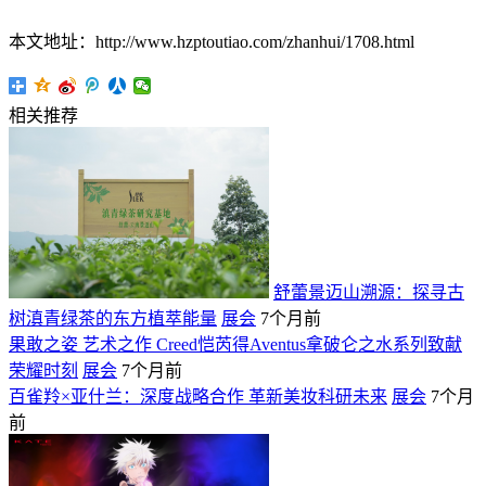
本文地址：http://www.hzptoutiao.com/zhanhui/1708.html
相关推荐
舒蕾景迈山溯源：探寻古
树滇青绿茶的东方植萃能量
展会
7个月前
果敢之姿 艺术之作 Creed恺芮得Aventus拿破仑之水系列致献
荣耀时刻
展会
7个月前
百雀羚×亚什兰：深度战略合作 革新美妆科研未来
展会
7个月
前