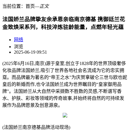
当前位置：
首页
―
正文
法国娇兰品牌挚友余承恩亲临南京德基 携御廷兰花
金致焕采系列，科技淬炼驻龄能量，点燃年轻光蕴
网络
浏览
2025-06-19 09:51
(2025年6月16日,南京)源于皇室,创立于1828年的世界顶级奢侈
化妆品牌法国娇兰,吸引了世界各地社会名流成为它的忠实拥
趸。而品牌最为著名的“帝王之水”为庆贺拿破仑三世与欧也妮
皇后的新婚而作,也令法国娇兰成为世界瞩目的“皇家御用品
牌”。法国娇兰从大自然中采撷数不胜数的灵感,不断谱写香
水、护肤、彩妆等领域的传奇故事,并始终将自然的可持续发
展作为品牌愿景及创意源泉。
(法国娇兰南京德基品牌活动现场)