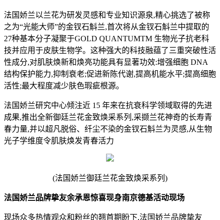
法国娇兰以兰花为研发灵感和专业知识源泉,精心挑选了被称
之为“光能大师”的金钗石斛兰,首次将从金钗石斛兰中提取的
27种基本分子凝聚于GOLD QUANTUMTM 生物光子抗老科
技并应用于皮肤生物学。这种强大的科技融蕴了三重突破性活
性成分,对肌肤焕新和焕亮功能具有显著功效:增强细胞 DNA
结构保护能力,抑制衰老;促进新陈代谢,提高机能水平;提高细胞
活性;最大程度减少肤色瑕疵根源。
法国娇兰研究中心倾注近 15 年来在抗衰科学领域取得的先进
成果,推出全新御廷兰花金致焕采系列,采撷兰花神奇的长寿青
春力量,并以超凡脱俗、纤尘不染的金钗石斛兰为灵感,从生物
光子学维度令肌肤焕发青春活力
(法国娇兰御廷兰花金致焕采系列)
法国娇兰品牌挚友余承恩惊喜现身南京德基活动现场
现场众多热情观众和粉丝的翘首期盼下,法国娇兰品牌挚友