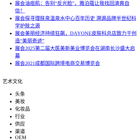
展会
油痘肌：告别“反光脸”，雅泊蔻让我找回清爽自
信！
展会
探寻理肤泉温泉水中心百年历史 溯源品牌半世纪科
学护肤之源
展会
美丽经济持续狂飙，DAYONE皮肤科总店致力于创
造“美丽奇迹”
展会
2025第二届大医美新美业博览会在湖南长沙盛大启
幕
展会
2021成都国际跨境电商交易博览会
艺术文化
头条
美妆
化妆品
行业
供应
渠道
OEM