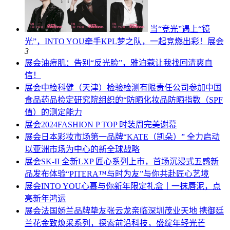
当“竞光”遇上“镜
光”，INTO YOU牵手KPL梦之队，一起竞燃出彩！
展会
3
展会
油痘肌：告别“反光脸”，雅泊蔻让我找回清爽自
信！
展会
中检科健（天津）检验检测有限责任公司参加中国
食品药品检定研究院组织的“防晒化妆品防晒指数（SPF
值）的测定能力
展会
2024FASHION P TOP 时装周完美谢幕
展会
日本彩妆市场第一品牌“KATE（凯朵）” 全力启动
以亚洲市场为中心的新全球战略
展会
SK-II 全新LXP 匠心系列上市，首场沉浸式五感新
品发布体验“PITERA™与时为友”与你共赴匠心艺境
展会
INTO YOU心慕与你新年限定礼盒丨一抹唇泥，点
亮新年鸿运
展会
法国娇兰品牌挚友张云龙亲临深圳茂业天地 携御廷
兰花金致焕采系列，探索前沿科技，盛绽年轻光芒