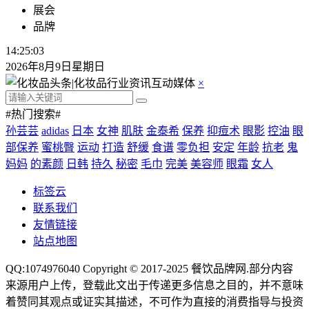
展会
品牌
14:25:03
2026年8月9日星期日
×
#热门搜索#
孙芸芸
adidas
日本
女神
肌肤
金泰希
保养
抑痘术
眼影
控油
眼
部保养
蜜桃臀
运动
打造
舒缓
食谱
零负担
安定
年龄
抗老
鬼
妈妈
的素颜
日韩
持久
秘密
毛巾
完美
美容师
眼霜
女人
标签云
联系我们
友情链接
站点地图
QQ:1074976040 Copyright © 2017-2025
餐饮品牌网
.部分内容
来源用户上传，登载此文出于传递更多信息之目的，并不意味
着赞同其观点或证实其描述，不可作为直接的消费指导与投资