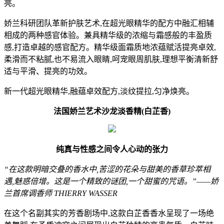
亮。
娇兰科研团队革新护肤艺术,在超光眼精华的配方中融汇相辅
相成的两种感官体验。兼具精华级的浓缩与霜感般的丰盈质
感,打造卓越的感官配方。精华级面霜质地浓蕴赋活提亮卓效,
柔滑而不粘腻,也不易流入眼睛,呵宠眼周肌肤,理想平衡清新舒
适与平滑、提亮的功效。
新一代超光眼精华,融蕴卓效配方,淡纹提拉,匀净焕亮。
法国娇兰艺术沙龙淡香精(白芷香)
纯真与性感之间令人心动的张力
“在这款明暗交叠的香水中,苦涩的花朵与甜美的香草珍萃相
遇,魅惑倍增。这是一个精致的谜团,一个甜蜜的咒语。”——娇
兰首席调香师 THIERRY WASSER
在这个名副其实的芳香剧场中,这款白芷香香水呈现了一场绝