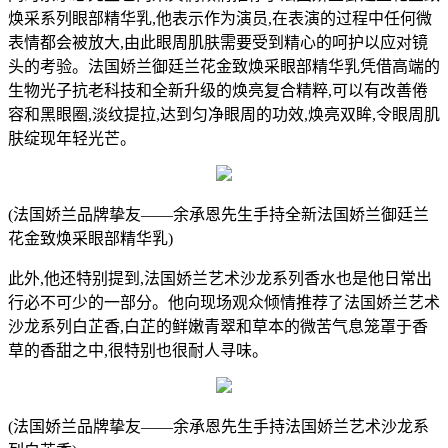
焕采系列眼部精华乳,他表示作为演员,在表演的过程中任何微
表情都会被放大,由此眼周肌肤需要受到精心的呵护以应对镜
头的考验。法国娇兰御廷兰花金致焕采眼部精华乳凭借高端的
生物光子抗老科技和全新升级的焕亮复合精粹,可以有改善倦
容和黑眼圈,淡纹提拉,达到匀净眼周的功效,焕亮双眸,令眼周肌
肤绽现年轻光芒。
(法国娇兰品牌挚友——余承恩先生手持全新法国娇兰御廷兰
花金致焕采眼部精华乳)
此外,他还特别提到,法国娇兰艺术沙龙系列香水也是他日常出
行必不可少的一部分。他向现场观众倾情推荐了法国娇兰艺术
沙龙系列白芷香,白芷的鲜嫩青翠和草本的微苦气息笼罩于香
草的香甜之中,很特别也很耐人寻味。
(法国娇兰品牌挚友——余承恩先生手持法国娇兰艺术沙龙系