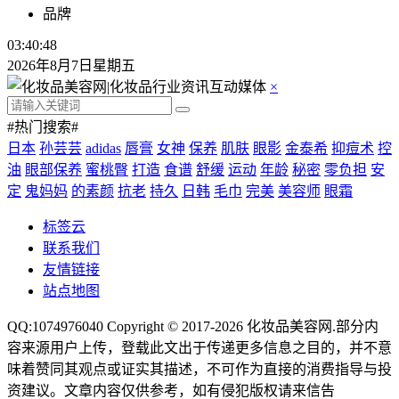
品牌
03:40:48
2026年8月7日星期五
×
#热门搜索#
日本
孙芸芸
adidas
唇膏
女神
保养
肌肤
眼影
金泰希
抑痘术
控
油
眼部保养
蜜桃臀
打造
食谱
舒缓
运动
年龄
秘密
零负担
安
定
鬼妈妈
的素颜
抗老
持久
日韩
毛巾
完美
美容师
眼霜
标签云
联系我们
友情链接
站点地图
QQ:1074976040 Copyright © 2017-2026
化妆品美容网
.部分内
容来源用户上传，登载此文出于传递更多信息之目的，并不意
味着赞同其观点或证实其描述，不可作为直接的消费指导与投
资建议。文章内容仅供参考，如有侵犯版权请来信告