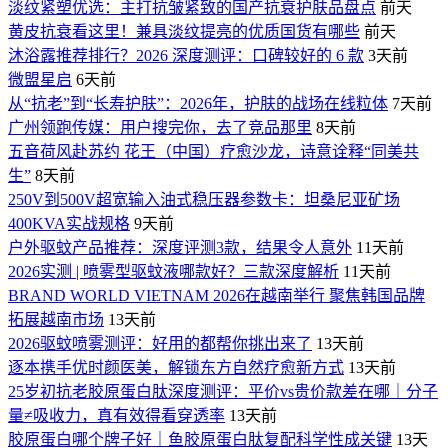
淡纹紧塑优选：主打抗皱紧致的国产抗衰护肤品盘点
前天
黄皮抗衰看这里！兼具淡纹提亮的优质国货有哪些
前天
沐浴露推荐排行？2026 深度测评：口碑较好的 6 款
3天前
微盟星启
6天前
从“抗老”到“长寿护肤”：2026年，护肤的战场在线粒体
7天前
广州领跑传媒：用户搜完你，去了竞品那里
8天前
五音荷风赴苏约 花王（中国）疗愈沙龙，诗意诠释“同美共
生”
8天前
250V到500V超宽输入油式稳压器参数卡：坦桑尼亚矿场
400KVA实战规格
9天前
户外驱蚊产品推荐：深度评测3款，结果令人意外
11天前
2026实测 | 喷雾型驱蚊液哪款好？三款深度解析
11天前
BRAND WORLD VIETNAM 2026在越南举行 聚焦韩国品牌
拓展越南市场
13天前
2026驱蚊喷雾测评：好用的都帮你挑出来了
13天前
逐本携手优时颜医美，解锁东方自然疗愈新方式
13天前
25岁初抗老胶原蛋白肽深度测评：平价vs贵价款差在哪｜分子
量≠吸收力，真有效得看穿透率
13天前
胶原蛋白哪个牌子好｜鱼胶原蛋白肽复配科学性成关键
13天