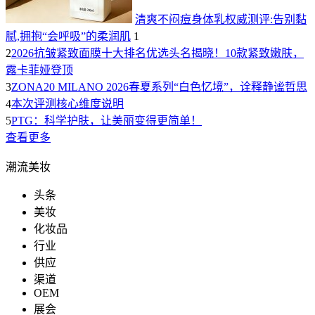
清爽不闷痘身体乳权威测评:告别黏
腻,拥抱“会呼吸”的柔润肌
1
2
2026抗皱紧致面膜十大排名优选头名揭晓！10款紧致嫩肤，
露卡菲娅登顶
3
ZONA20 MILANO 2026春夏系列“白色忆境”，诠释静谧哲思
4
本次评测核心维度说明
5
PTG：科学护肤，让美丽变得更简单！
查看更多
潮流美妆
头条
美妆
化妆品
行业
供应
渠道
OEM
展会