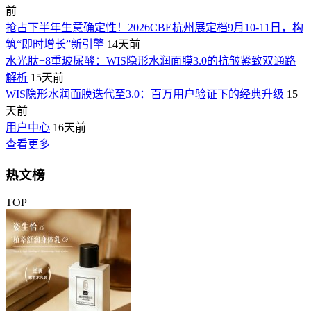
前
抢占下半年生意确定性！2026CBE杭州展定档9月10-11日，构
筑“即时增长”新引擎
14天前
水光肽+8重玻尿酸：WIS隐形水润面膜3.0的抗皱紧致双通路
解析
15天前
WIS隐形水润面膜迭代至3.0：百万用户验证下的经典升级
15
天前
用户中心
16天前
查看更多
热文榜
TOP