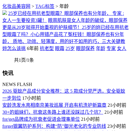
化妆品美容网
>
TAG标签
> 年龄
25岁已经在用抗老型眼霜？眼部保养也有分年龄， 专家 :
女人一生要投资3罐！
眼周肌肤是女人年龄的破绽，眼部保养
更是从20岁就得开始重视的护肤细节！25岁的妳已经在用抗老
型眼霜了吗？小心用错产品花了冤枉钱！眼部保养也有分年
龄， 质地、功效、轻薄度，用的好不如用的巧，三大关键教
妳怎么该挑
6年前
抗老型
眼霜
25岁
眼部保养
年龄
专家
女人
共1页/1条
快讯
NEWS FLASH
2026 驱蚊产品成分安全推荐：这 5 款成分党严选，安全驱蚊
一步到位
17小时前
安龄洗发水亮相南京美妆巡展 开启有机洗护新篇章
21小时前
30+的姐妹们，抗衰这条路上谁还没踩过几个坑？
21小时前
for/get品牌成为抗衰老促进会理事单位
21小时前
forget银翼防护系列：构建“防”御光老化的专业防线
23小时前