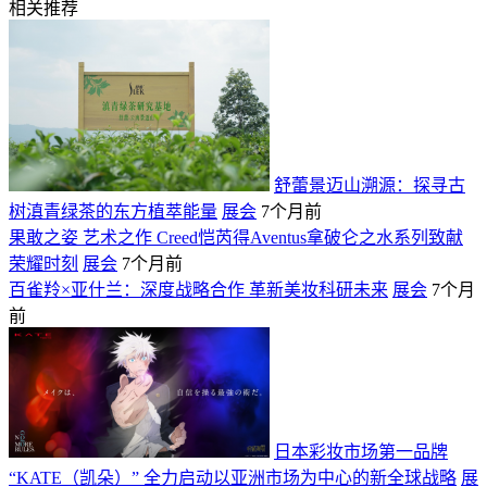
相关推荐
舒蕾景迈山溯源：探寻古
树滇青绿茶的东方植萃能量
展会
7个月前
果敢之姿 艺术之作 Creed恺芮得Aventus拿破仑之水系列致献
荣耀时刻
展会
7个月前
百雀羚×亚什兰：深度战略合作 革新美妆科研未来
展会
7个月
前
日本彩妆市场第一品牌
“KATE（凯朵）” 全力启动以亚洲市场为中心的新全球战略
展