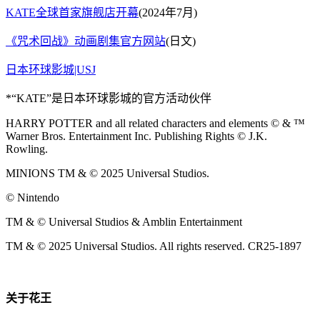
KATE全球首家旗舰店开幕
(2024年7月)
《咒术回战》动画剧集官方网站
(日文)
日本环球影城|USJ
*“KATE”是日本环球影城的官方活动伙伴
HARRY POTTER and all related characters and elements © & ™
Warner Bros. Entertainment Inc. Publishing Rights © J.K.
Rowling.
MINIONS TM & © 2025 Universal Studios.
© Nintendo
TM & © Universal Studios & Amblin Entertainment
TM & © 2025 Universal Studios. All rights reserved. CR25-1897
关于花王