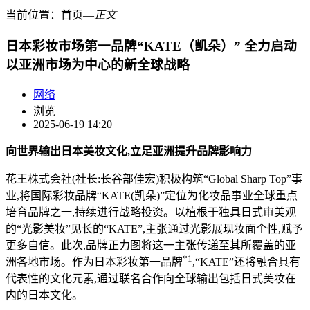
当前位置：
首页
―
正文
日本彩妆市场第一品牌“KATE（凯朵）” 全力启动
以亚洲市场为中心的新全球战略
网络
浏览
2025-06-19 14:20
向世界输出日本美妆文化,立足亚洲提升品牌影响力
花王株式会社(社长:长谷部佳宏)积极构筑“Global Sharp Top”事
业,将国际彩妆品牌“KATE(凯朵)”定位为化妆品事业全球重点
培育品牌之一,持续进行战略投资。以植根于独具日式审美观
的“光影美妆”见长的“KATE”,主张通过光影展现妆面个性,赋予
更多自信。此次,品牌正力图将这一主张传递至其所覆盖的亚
*1
洲各地市场。作为日本彩妆第一品牌
,“KATE”还将融合具有
代表性的文化元素,通过联名合作向全球输出包括日式美妆在
内的日本文化。