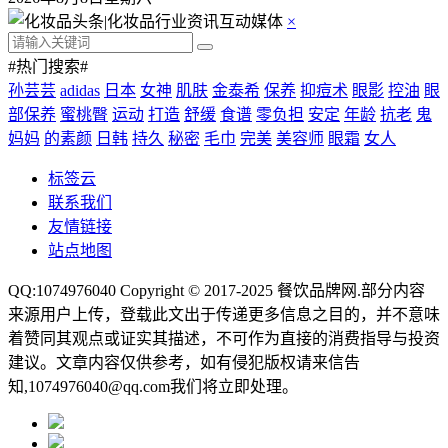
×
#热门搜索#
孙芸芸
adidas
日本
女神
肌肤
金泰希
保养
抑痘术
眼影
控油
眼
部保养
蜜桃臀
运动
打造
舒缓
食谱
零负担
安定
年龄
抗老
鬼
妈妈
的素颜
日韩
持久
秘密
毛巾
完美
美容师
眼霜
女人
标签云
联系我们
友情链接
站点地图
QQ:1074976040 Copyright © 2017-2025
餐饮品牌网
.部分内容
来源用户上传，登载此文出于传递更多信息之目的，并不意味
着赞同其观点或证实其描述，不可作为直接的消费指导与投资
建议。文章内容仅供参考，如有侵犯版权请来信告
知,1074976040@qq.com我们将立即处理。