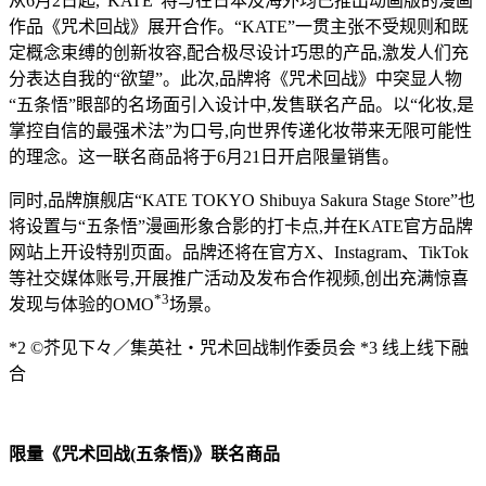
从6月2日起,“KATE”将与在日本及海外均已推出动画版的漫画
作品《咒术回战》展开合作。“KATE”一贯主张不受规则和既
定概念束缚的创新妆容,配合极尽设计巧思的产品,激发人们充
分表达自我的“欲望”。此次,品牌将《咒术回战》中突显人物
“五条悟”眼部的名场面引入设计中,发售联名产品。以“化妆,是
掌控自信的最强术法”为口号,向世界传递化妆带来无限可能性
的理念。这一联名商品将于6月21日开启限量销售。
同时,品牌旗舰店“KATE TOKYO Shibuya Sakura Stage Store”也
将设置与“五条悟”漫画形象合影的打卡点,并在KATE官方品牌
网站上开设特别页面。品牌还将在官方X、Instagram、TikTok
等社交媒体账号,开展推广活动及发布合作视频,创出充满惊喜
*3
发现与体验的OMO
场景。
*2 ©芥见下々／集英社・咒术回战制作委员会 *3 线上线下融
合
限量《咒术回战(五条悟)》联名商品