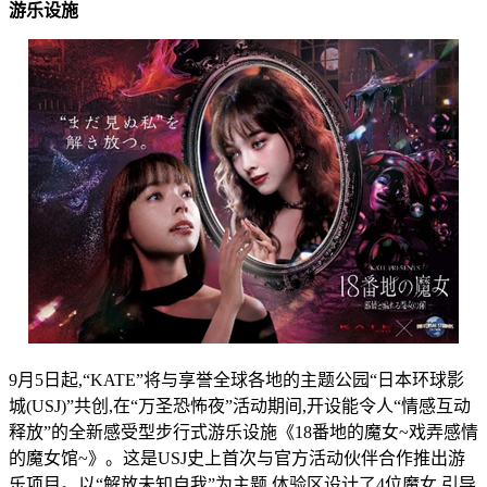
游乐设施
9月5日起,“KATE”将与享誉全球各地的主题公园“日本环球影
城(USJ)”共创,在“万圣恐怖夜”活动期间,开设能令人“情感互动
释放”的全新感受型步行式游乐设施《18番地的魔女~戏弄感情
的魔女馆~》。这是USJ史上首次与官方活动伙伴合作推出游
乐项目。以“解放未知自我”为主题,体验区设计了4位魔女,引导