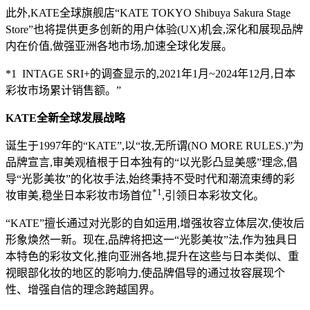
此外,KATE全球旗舰店“KATE TOKYO Shibuya Sakura Stage
Store”也将提供更多创新的用户体验(UX)机会,深化和展现品牌
内在价值,做强亚洲各地市场,加速全球化发展。
*1 INTAGE SRI+的调查显示的,2021年1月~2024年12月,日本
彩妆市场累计销售额。”
KATE全新全球发展战略
诞生于1997年的“KATE”,以“妆,无所谓(NO MORE RULES.)”为
品牌宣言,审美观植根于日本独有的“以光影凸显美感”理念,倡
导“光影美妆”的化妆手法,始终秉持不受时代和潮流束缚的彩
*1
妆审美,稳坐日本彩妆市场首位
,引领日本彩妆文化。
“KATE”擅长通过对光影的自如运用,增强妆容立体层次,使妆后
形象焕然一新。现在,品牌将把这一“光影美妆”法,作为独具日
本特色的彩妆文化,推向亚洲各地,提升在这些与日本类似、重
视眼部化妆的地区的影响力,使品牌倡导的通过妆容展现个
性、增强自信的理念跨越国界。