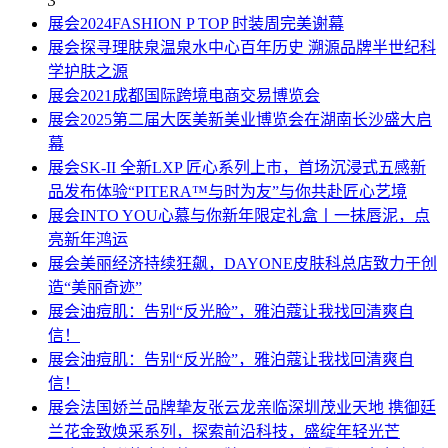
3
展会
2024FASHION P TOP 时装周完美谢幕
展会
探寻理肤泉温泉水中心百年历史 溯源品牌半世纪科
学护肤之源
展会
2021成都国际跨境电商交易博览会
展会
2025第二届大医美新美业博览会在湖南长沙盛大启
幕
展会
SK-II 全新LXP 匠心系列上市，首场沉浸式五感新
品发布体验“PITERA™与时为友”与你共赴匠心艺境
展会
INTO YOU心慕与你新年限定礼盒丨一抹唇泥，点
亮新年鸿运
展会
美丽经济持续狂飙，DAYONE皮肤科总店致力于创
造“美丽奇迹”
展会
油痘肌：告别“反光脸”，雅泊蔻让我找回清爽自
信！
展会
油痘肌：告别“反光脸”，雅泊蔻让我找回清爽自
信！
展会
法国娇兰品牌挚友张云龙亲临深圳茂业天地 携御廷
兰花金致焕采系列，探索前沿科技，盛绽年轻光芒