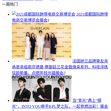
一周热门
2021成都国际跨境
电商交易博览会
展会
1
法国娇兰品牌挚友余
承恩亲临南京德基 携御廷兰花金致焕采系列，科技淬炼
驻龄能量，点燃年轻光蕴
展会
2
当“竞光”遇上“镜
光”，INTO YOU牵手KPL梦之队，一起竞燃出彩！
展会