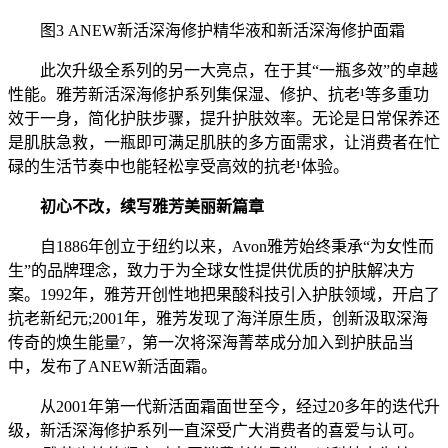
图3 ANEW新活深海修护精华液和新活深海修护面霜
此次升级全系列的另一大亮点，在于其“一瓶多效”的卓越
性能。雅芳新活深海修护系列集保湿、修护、抗老¹等多重功
效于一身，简化护肤步骤，提升护肤效率。无论是日常保养还
是肌肤急救，一瓶即可满足肌肤的多方面需求，让消费者在忙
碌的生活节奏中也能轻松享受高效的抗老¹体验。
初心不改，续写雅芳美丽新篇章
自1886年创立于纽约以来，Avon雅芳始终秉承“为女性而
生”的品牌理念，致力于为全球女性提供优质的护肤解决方
案。1992年，雅芳开创性地把果酸科技引入护肤领域，开启了
抗老新纪元;2001年，雅芳发现了海洋原生质，创新汲取深海
传奇的焕生能量⁷，第一次将深海菁萃成分加入到护肤品当
中，发布了ANEW新活面霜。
从2001年第一代新活面霜面世至今，经过20多年的迭代升
级，新活深海修护系列一直深受广大消费者的喜爱与认可。