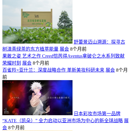
舒蕾景迈山溯源：探寻古
树滇青绿茶的东方植萃能量
展会
8个月前
果敢之姿 艺术之作 Creed恺芮得Aventus拿破仑之水系列致献
荣耀时刻
展会
8个月前
百雀羚×亚什兰：深度战略合作 革新美妆科研未来
展会
8个月
前
日本彩妆市场第一品牌
“KATE（凯朵）” 全力启动以亚洲市场为中心的新全球战略
展
会
8个月前