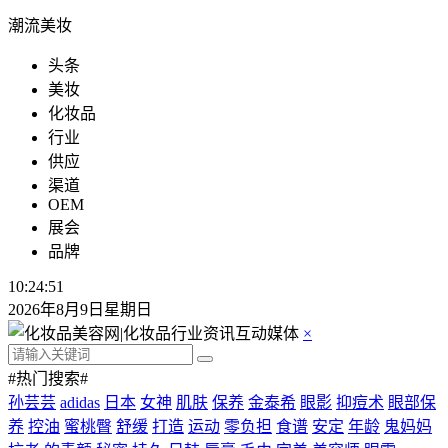
潮流美妆
头条
美妆
化妆品
行业
供应
渠道
OEM
展会
品牌
10:24:51
2026年8月9日星期日
×
#热门搜索#
孙芸芸
adidas
日本
女神
肌肤
保养
金泰希
眼影
抑痘术
眼部保
养
控油
蜜桃臀
舒缓
打造
运动
零负担
食谱
安定
年龄
鬼妈妈