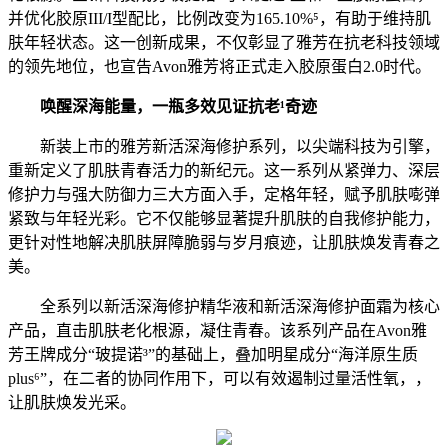
并优化胶原III/I型配比，比例改变为165.10%⁵，有助于维持肌
肤年轻状态。这一创新成果，不仅彰显了雅芳在抗老科技领域
的领先地位，也宣告Avon雅芳将正式走入胶原蛋白2.0时代。
唤醒深海能量，一瓶多效见证抗老¹奇迹
新装上市的雅芳新活深海修护系列，以尖端科技为引擎，
重新定义了肌肤青春活力的新纪元。这一系列从紧弹力、深层
修护力与强大防御力三大方面入手，定格年轻，赋予肌肤嘭弹
紧致与年轻光彩。它不仅能够显著提升肌肤的自我修护能力，
更针对性地解决肌肤屏障脆弱与岁月痕迹，让肌肤焕发青春之
美。
全系列以新活深海修护精华液和新活深海修护面霜为核心
产品，直击肌肤老化根源，凝住青春。该系列产品在Avon雅
芳王牌成分“玻提诺³”的基础上，叠加明星成分“海洋原生质
plus⁶”，在二者的协同作用下，可以有效遏制过量活性氧，，
让肌肤焕发光采。