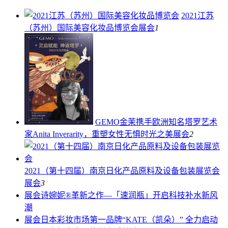
2021江苏
（苏州）国际美容化妆品博览会
展会
1
GEMO金茉携手欧洲知名塔罗艺术
家Anita Inverarity，重塑女性无惧时光之美
展会
2
2021（第十四届）南京日化产品原料及设备包装展览会
展会
3
展会
诗婉妮®革新之作—「速润瓶」开启科技补水新风
潮
展会
日本彩妆市场第一品牌“KATE（凯朵）” 全力启动