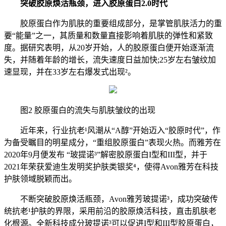
突破胶原焕活瓶颈，进入胶原蛋白2.0时代
胶原蛋白作为肌肤的重要组成部分，是掌管肌肤活力的重
要“能量”之一，其质量和数量直接影响着肌肤的弹性和紧致
度。据研究表明，从20岁开始，人的胶原蛋白便开始逐渐流
失，并随着年龄的增长，流失速度日益加快;25岁左右皱纹加
速显现，并在33岁左右爆发式出现²。
图2 胶原蛋白的流失与肌肤皱纹的出现
近年来，行业抗老¹风潮从“A醇”开始迈入“胶原时代”，作
为备受瞩目的明星成分，“重组胶原蛋白”表现火热。而雅芳在
2020年9月便发布 “玻提诺³”解密胶原蛋白I型和III型，并于
2021年荣获爱迪生发明奖护肤类银奖⁴，使得Avon雅芳在科技
护肤领域脱颖而出。
不断突破胶原焕活瓶颈，Avon雅芳玻提诺³，成功突破传
统抗老¹护肤的界限，采用前沿的胶原焕活科技，直击肌肤老
化根源。全新科技成分玻提诺³可以促进I型和III型胶原蛋白，