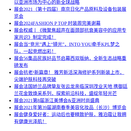
以亚洲市场为中心的新全球战略
展会
2021（第十四届）南京日化产品原料及设备包装展
览会
展会
2024FASHION P TOP 时装周完美谢幕
展会
权威丨《微聚焦超声在面颈部抗衰美容中的应用专
家共识》制定完成！
展会
当“竞光”遇上“镜光”，INTO YOU牵手KPL梦之
队，一起竞燃出彩！
展会
56集品民族好品节启幕西双版纳，全新生态战略重
磅发布
展会
抗老¹新篇章！ 雅芳新活深海修护系列新装上市，
尖端护肤科技再突破
展会
法国娇兰品牌挚友张云龙亲临深圳茂业天地 携御廷
兰花金致焕采系列，探索前沿科技，盛绽年轻光芒
展会
2021第8届浙江美博会&亚洲时尚盛典
展会
2021年第39届湖南春季美容化妆品（长沙）博览会
展会
健身爱好者：运动后也要精致护肤，雅泊蔻让我拥
有健康光泽肌！