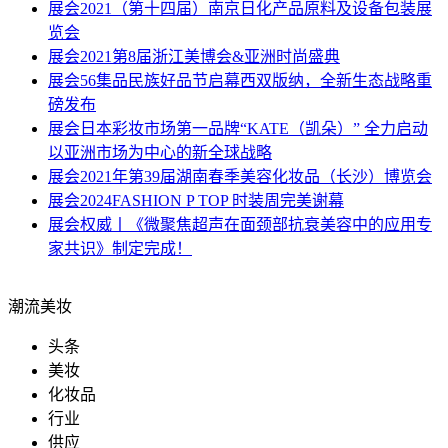
展会
2021（第十四届）南京日化产品原料及设备包装展
览会
展会
2021第8届浙江美博会&亚洲时尚盛典
展会
56集品民族好品节启幕西双版纳，全新生态战略重
磅发布
展会
日本彩妆市场第一品牌“KATE（凯朵）” 全力启动
以亚洲市场为中心的新全球战略
展会
2021年第39届湖南春季美容化妆品（长沙）博览会
展会
2024FASHION P TOP 时装周完美谢幕
展会
权威丨《微聚焦超声在面颈部抗衰美容中的应用专
家共识》制定完成！
潮流美妆
头条
美妆
化妆品
行业
供应