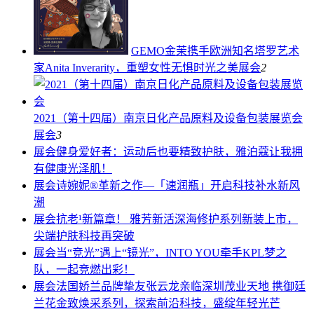
GEMO金茉携手欧洲知名塔罗艺术
家Anita Inverarity，重塑女性无惧时光之美
展会
2
2021（第十四届）南京日化产品原料及设备包装展览会
展会
3
展会
健身爱好者：运动后也要精致护肤，雅泊蔻让我拥
有健康光泽肌！
展会
诗婉妮®革新之作—「速润瓶」开启科技补水新风
潮
展会
抗老¹新篇章！ 雅芳新活深海修护系列新装上市，
尖端护肤科技再突破
展会
当“竞光”遇上“镜光”，INTO YOU牵手KPL梦之
队，一起竞燃出彩！
展会
法国娇兰品牌挚友张云龙亲临深圳茂业天地 携御廷
兰花金致焕采系列，探索前沿科技，盛绽年轻光芒