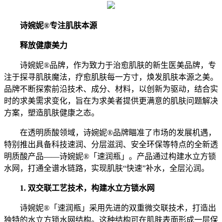
诗婉妮®专注肌肤本源
释放健康美力
诗婉妮®品牌，作为致力于治愈肌肤的新生医美品牌，专
注于探寻肌肤魔法，疗愈肌肤每一方寸，焕发肌肤本源之美。
品牌不断探索前沿技术、成分、材料，以创新为驱动，结合实
时的求美需求变化，旨在为求美者提供更满意的肌肤问题解决
方案，塑造肌肤健康之态。
在透明质酸领域，诗婉妮®品牌瞄准了市场的发展机遇，
特别推出具备科技速润、分层滋润、安全环保等特点的全新透
明质酸产品——诗婉妮®「速润瓶」。产品通过构建水立方锁
水网，打通全谱水链路，实现肌肤“快速”补水，全层沁润。
1. 双交联工艺技术，构建水立方锁水网
诗婉妮®「速润瓶」采用先进的双重微交联技术，打造出
独特的水立方锁水网结构。这种结构可在肌肤表面形成一层保