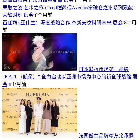
树滇青绿茶的东方植萃能量
展会
8个月前
果敢之姿 艺术之作 Creed恺芮得Aventus拿破仑之水系列致献
荣耀时刻
展会
8个月前
百雀羚×亚什兰：深度战略合作 革新美妆科研未来
展会
8个月
前
日本彩妆市场第一品牌
“KATE（凯朵）” 全力启动以亚洲市场为中心的新全球战略
展
会
8个月前
法国娇兰品牌挚友余承恩