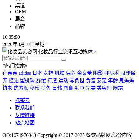
渠道
OEM
展会
品牌
10:35:50
2026年8月10日星期一
×
#热门搜索#
孙芸芸
adidas
日本
女神
肌肤
保养
金泰希
眼影
抑痘术
眼部保
养
控油
蜜桃臀
舒缓
打造
运动
零负担
食谱
安定
年龄
鬼妈妈
抗老
的素颜
秘密
持久
日韩
唇膏
毛巾
完美
美容师
眼霜
标签云
联系我们
友情链接
站点地图
QQ:1074976040 Copyright © 2017-2025
餐饮品牌网
.部分内容