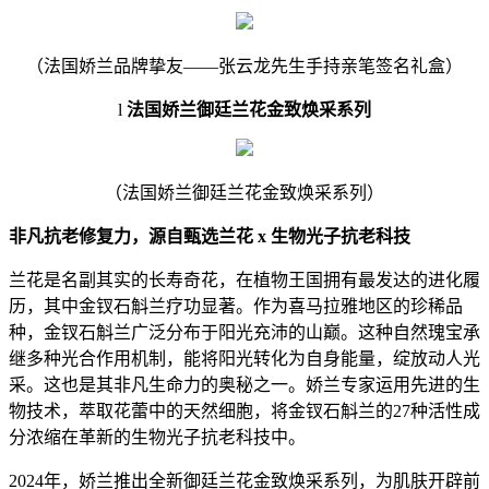
（法国娇兰品牌挚友——张云龙先生手持亲笔签名礼盒）
l
法国娇兰御廷兰花金致焕采系列
（法国娇兰御廷兰花金致焕采系列）
非凡抗老修复力，源自甄选兰花 x 生物光子抗老科技
兰花是名副其实的长寿奇花，在植物王国拥有最发达的进化履
历，其中金钗石斛兰疗功显著。作为喜马拉雅地区的珍稀品
种，金钗石斛兰广泛分布于阳光充沛的山巅。这种自然瑰宝承
继多种光合作用机制，能将阳光转化为自身能量，绽放动人光
采。这也是其非凡生命力的奥秘之一。娇兰专家运用先进的生
物技术，萃取花蕾中的天然细胞，将金钗石斛兰的27种活性成
分浓缩在革新的生物光子抗老科技中。
2024年，娇兰推出全新御廷兰花金致焕采系列，为肌肤开辟前