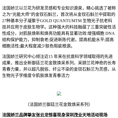
法国娇兰以兰花为研发灵感和专业知识源泉，精心挑选了被称
之为“光能大师”的金钗石斛兰，首次将从金钗石斛兰中提取的
27种基本分子凝聚于GOLD QUANTUMTM 生物光子抗老科
技并应用于皮肤生物学。这种强大的科技融蕴了三重突破性活
性成分，对肌肤焕新和焕亮功能具有显著功效:增强细胞 DNA
结构保护能力，抑制衰老;促进新陈代谢，提高机能水平;提高
细胞活性;最大程度减少肤色瑕疵根源。
法国娇兰研究中心倾注近15 年来在抗衰科学领域取得的先进
成果，推出全新御廷兰花金致焕采系列，采撷兰花神奇的长寿
青春力量，并以超凡脱俗、纤尘不染的金钗石斛兰为灵感，从
生物光子学维度令肌肤焕发青春活力
（法国娇兰御廷兰花金致焕采系列）
法国娇兰品牌挚友张云龙惊喜现身深圳茂业天地活动现场