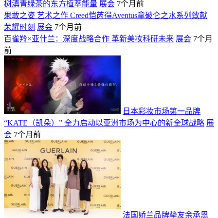
树滇青绿茶的东方植萃能量
展会
7个月前
果敢之姿 艺术之作 Creed恺芮得Aventus拿破仑之水系列致献
荣耀时刻
展会
7个月前
百雀羚×亚什兰：深度战略合作 革新美妆科研未来
展会
7个月
前
日本彩妆市场第一品牌
“KATE（凯朵）” 全力启动以亚洲市场为中心的新全球战略
展
会
7个月前
法国娇兰品牌挚友余承恩