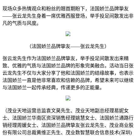
现场众多热情观众和粉丝的翘首期盼下，法国娇兰品牌挚友
——张云龙先生身着一席优雅西服登场，举手投足间散发出非
凡的气质与风度。
（法国娇兰品牌挚友——张云龙先生）
张云龙先生作为法国娇兰品牌挚友，举手投足间散发出来精
致、优雅的气质与法国娇兰品牌的形象完美融合。活动当日张
云龙先生不仅与大家分享了他和法国娇兰的结缘故事，也表示
法国娇兰一直是他非常喜欢和信赖的品牌，希望未来可以继续
与法国娇兰一起传承经典，传递更多的正能量。
（茂业天地运营总监袁文昊先生、茂业天地副总经理易妮女
士、法国娇兰华南区资深销售经理姚慧女士、法国娇兰通路行
销经理周媛女士、法国娇兰品牌挚友张云龙先生、茂业商业股
份有限公司总裁黄维正先生、茂业数智慧联合信息技术(深圳)