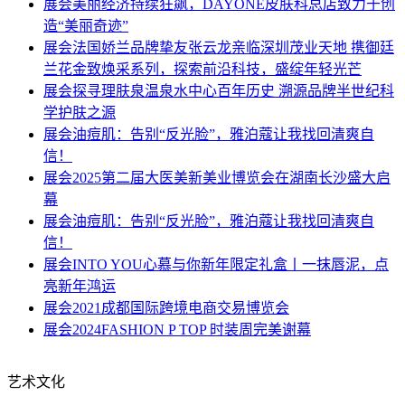
展会
美丽经济持续狂飙，DAYONE皮肤科总店致力于创
造“美丽奇迹”
展会
法国娇兰品牌挚友张云龙亲临深圳茂业天地 携御廷
兰花金致焕采系列，探索前沿科技，盛绽年轻光芒
展会
探寻理肤泉温泉水中心百年历史 溯源品牌半世纪科
学护肤之源
展会
油痘肌：告别“反光脸”，雅泊蔻让我找回清爽自
信！
展会
2025第二届大医美新美业博览会在湖南长沙盛大启
幕
展会
油痘肌：告别“反光脸”，雅泊蔻让我找回清爽自
信！
展会
INTO YOU心慕与你新年限定礼盒丨一抹唇泥，点
亮新年鸿运
展会
2021成都国际跨境电商交易博览会
展会
2024FASHION P TOP 时装周完美谢幕
艺术文化