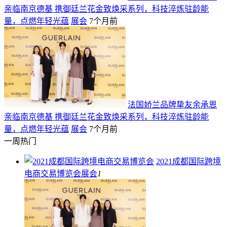
亲临南京德基 携御廷兰花金致焕采系列，科技淬炼驻龄能
量，点燃年轻光蕴
展会
7个月前
法国娇兰品牌挚友余承恩
亲临南京德基 携御廷兰花金致焕采系列，科技淬炼驻龄能
量，点燃年轻光蕴
展会
7个月前
一周热门
2021成都国际跨境
电商交易博览会
展会
1