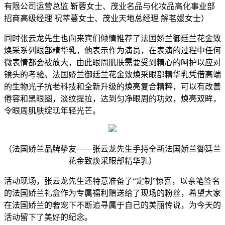
有限公司运营总监 靳蓉女士、茂业名品与化妆品高化事业部
招商高级经理 祝萃蔓女士、茂业天地总经理 解茗媛女士）
同时张云龙先生也向来宾们倾情推荐了法国娇兰御廷兰花金致
焕采系列眼部精华乳，他表示作为演员，在表演的过程中任何
微表情都会被放大，由此眼周肌肤需要受到精心的呵护以应对
镜头的考验。法国娇兰御廷兰花金致焕采眼部精华乳凭借高端
的生物光子抗老科技和全新升级的焕亮复合精粹，可以有改善
倦容和黑眼圈，淡纹提拉，达到匀净眼周的功效，焕亮双眸，
令眼周肌肤绽现年轻光芒。
（法国娇兰品牌挚友——张云龙先生手持全新法国娇兰御廷兰
花金致焕采眼部精华乳）
活动现场，张云龙先生还特意准备了“定制”惊喜，以亲笔签名
的法国娇兰礼盒作为专属福利赠送给了现场的粉丝，希望大家
在法国娇兰的奢宠下不断追寻属于自己的美丽传说，为今天的
活动留下了美好的纪念。