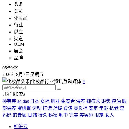
头条
美妆
化妆品
行业
供应
渠道
OEM
展会
品牌
05:59:10
2026年8月7日星期五
×
#热门搜索#
孙芸芸
adidas
日本
女神
肌肤
金泰希
保养
抑痘术
眼影
控油
眼
部保养
蜜桃臀
运动
打造
舒缓
食谱
零负担
安定
年龄
抗老
鬼
妈妈
的素颜
日韩
持久
秘密
毛巾
完美
美容师
眼霜
女人
标签云