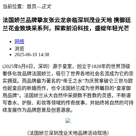
当前位置：
首页
―
正文
法国娇兰品牌挚友张云龙亲临深圳茂业天地 携御廷
兰花金致焕采系列，探索前沿科技，盛绽年轻光芒
网络
浏览
2025-06-10 14:38
(2025年6月6日，深圳）源于皇室，创立于1828年的世界顶级
奢侈化妆品牌法国娇兰，吸引了世界各地社会名流成为它的忠
实拥趸。而品牌最为著名的“帝王之水”为庆贺拿破仑三世与欧
也妮皇后的新婚而作，也令法国娇兰成为世界瞩目的“皇家御
用品牌”。法国娇兰从大自然中采撷数不胜数的灵感，不断谱
写香水、护肤、彩妆等领域的传奇故事，并始终将自然的可持
续发展作为品牌愿景及创意源泉。
（法国娇兰深圳茂业天地品牌活动现场）