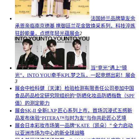
法国娇兰品牌挚友余
承恩亲临南京德基 携御廷兰花金致焕采系列，科技淬炼
驻龄能量，点燃年轻光蕴
展会
2
当“竞光”遇上“镜
光”，INTO YOU牵手KPL梦之队，一起竞燃出彩！
展会
3
展会
中检科健（天津）检验检测有限责任公司参加中国
食品药品检定研究院组织的“防晒化妆品防晒指数（SPF
值）的测定能力
展会
SK-II 全新LXP 匠心系列上市，首场沉浸式五感新
品发布体验“PITERA™与时为友”与你共赴匠心艺境
展会
日本彩妆市场第一品牌“KATE（凯朵）” 全力启动
以亚洲市场为中心的新全球战略