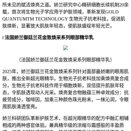
所未见的赋活焕亮之道。娇兰研究中心精研细胞长续机制20余
载，首次将生物光子学应用于护肤领域，革新发现GOLD
QUANTUMTM TECHNOLOGY 生物光子抗老科技，促进肌
肤焕新，显著放大肌肤年轻态，使肌肤盛绽年轻光芒。
l
法国娇兰御廷兰花金致焕采系列眼部精华乳
（法国娇兰御廷兰花金致焕采系列眼部精华乳）
2025年，娇兰御廷兰花金致焕采系列针对面部最娇嫩的眼周肌
肤，推出全新超光眼精华。生物光子抗老科技加乘焕亮复合成
分，生物光子抗老科技作用于细胞焕新，双倍提升肌肤年轻
态，令肌肤透现动人光采。焕亮复合物融蕴三种卓效成分：抗
疲劳成分，咖啡因，加乘三种颜色珠光粉末，一抹沁润，令眼
周肌肤清透莹亮。
娇兰科研团队革新护肤艺术，在超光眼精华的配方中融汇相辅
相成的两种感官体验。兼具精华级的浓缩与霜感般的丰盈质