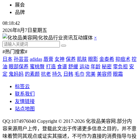
展会
品牌
08:18:42
2026年8月7日星期五
×
#热门搜索#
日本
孙芸芸
adidas
唇膏
女神
保养
肌肤
眼影
金泰希
抑痘术
控
油
眼部保养
蜜桃臀
打造
食谱
舒缓
运动
年龄
秘密
零负担
安
定
鬼妈妈
的素颜
抗老
持久
日韩
毛巾
完美
美容师
眼霜
标签云
联系我们
友情链接
站点地图
QQ:1074976040 Copyright © 2017-2026
化妆品美容网
.部分内
容来源用户上传，登载此文出于传递更多信息之目的，并不意
味着赞同其观点或证实其描述，不可作为直接的消费指导与投