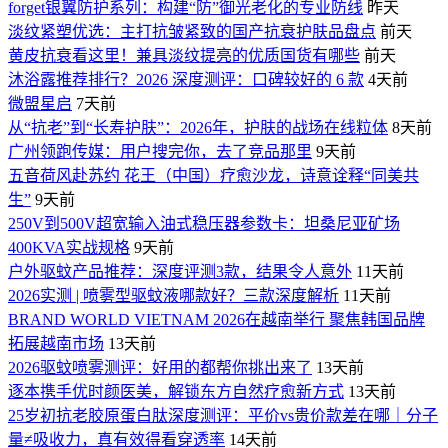
forget银翼防护系列：构建“防”御光老化的专业防线
昨天
淡纹紧塑优选：主打抗皱紧致的国产抗衰护肤品盘点
前天
黄皮抗衰看这里！兼具淡纹提亮的优质国货有哪些
前天
沐浴露推荐排行？2026 深度测评：口碑较好的 6 款
4天前
微盟星启
7天前
从“抗老”到“长寿护肤”：2026年，护肤的战场在线粒体
8天前
广州领跑传媒：用户搜完你，去了竞品那里
9天前
五音荷风赴苏约 花王（中国）疗愈沙龙，诗意诠释“同美共
生”
9天前
250V到500V超宽输入油式稳压器参数卡：坦桑尼亚矿场
400KVA实战规格
9天前
户外驱蚊产品推荐：深度评测3款，结果令人意外
11天前
2026实测 | 喷雾型驱蚊液哪款好？三款深度解析
11天前
BRAND WORLD VIETNAM 2026在越南举行 聚焦韩国品牌
拓展越南市场
13天前
2026驱蚊喷雾测评：好用的都帮你挑出来了
13天前
逐本携手优时颜医美，解锁东方自然疗愈新方式
13天前
25岁初抗老胶原蛋白肽深度测评：平价vs贵价款差在哪｜分子
量≠吸收力，真有效得看穿透率
14天前