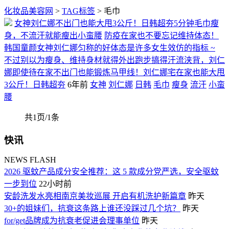
化妆品美容网
>
TAG标签
> 毛巾
女神刘仁娜不出门也能大甩3公斤！日韩超夯5分钟毛巾瘦
身，不流汗就能瘦出小蛮腰
防疫在家也不要忘记维持体态！
韩国童颜女神刘仁娜匀称的好体态是许多女生效仿的指标 ~
不过别以为瘦身、维持身材就得外出跑步搞得汗流浃背，刘仁
娜即使待在家不出门也能锻炼马甲线！刘仁娜宅在家也能大甩
3公斤！日韩超夯
6年前
女神
刘仁娜
日韩
毛巾
瘦身
流汗
小蛮
腰
共1页/1条
快讯
NEWS FLASH
2026 驱蚊产品成分安全推荐：这 5 款成分党严选，安全驱蚊
一步到位
22小时前
安龄洗发水亮相南京美妆巡展 开启有机洗护新篇章
昨天
30+的姐妹们，抗衰这条路上谁还没踩过几个坑？
昨天
for/get品牌成为抗衰老促进会理事单位
昨天