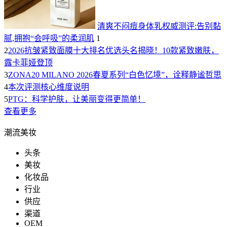
清爽不闷痘身体乳权威测评:告别黏
腻,拥抱“会呼吸”的柔润肌
1
2
2026抗皱紧致面膜十大排名优选头名揭晓！10款紧致嫩肤，
露卡菲娅登顶
3
ZONA20 MILANO 2026春夏系列“白色忆境”，诠释静谧哲思
4
本次评测核心维度说明
5
PTG：科学护肤，让美丽变得更简单！
查看更多
潮流美妆
头条
美妆
化妆品
行业
供应
渠道
OEM