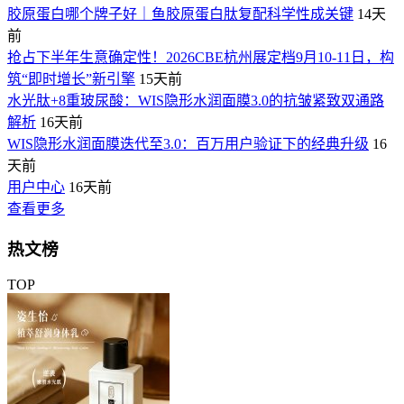
胶原蛋白哪个牌子好｜鱼胶原蛋白肽复配科学性成关键
14天
前
抢占下半年生意确定性！2026CBE杭州展定档9月10-11日，构
筑“即时增长”新引擎
15天前
水光肽+8重玻尿酸：WIS隐形水润面膜3.0的抗皱紧致双通路
解析
16天前
WIS隐形水润面膜迭代至3.0：百万用户验证下的经典升级
16
天前
用户中心
16天前
查看更多
热文榜
TOP