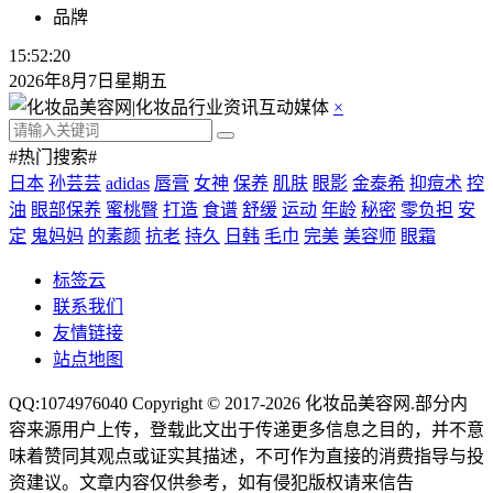
品牌
15:52:21
2026年8月7日星期五
×
#热门搜索#
日本
孙芸芸
adidas
唇膏
女神
保养
肌肤
眼影
金泰希
抑痘术
控
油
眼部保养
蜜桃臀
打造
食谱
舒缓
运动
年龄
秘密
零负担
安
定
鬼妈妈
的素颜
抗老
持久
日韩
毛巾
完美
美容师
眼霜
标签云
联系我们
友情链接
站点地图
QQ:1074976040 Copyright © 2017-2026
化妆品美容网
.部分内
容来源用户上传，登载此文出于传递更多信息之目的，并不意
味着赞同其观点或证实其描述，不可作为直接的消费指导与投
资建议。文章内容仅供参考，如有侵犯版权请来信告