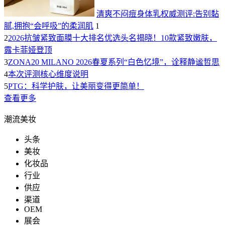
清爽不闷痘身体乳权威测评:告别黏
腻,拥抱“会呼吸”的柔润肌
1
2
2026抗皱紧致面膜十大排名优选头名揭晓！10款紧致嫩肤，
露卡菲娅登顶
3
ZONA20 MILANO 2026春夏系列“白色忆境”，诠释静谧哲思
4
本次评测核心维度说明
5
PTG：科学护肤，让美丽变得更简单！
查看更多
潮流美妆
头条
美妆
化妆品
行业
供应
渠道
OEM
展会