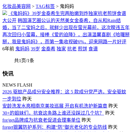
化妆品美容网
>
TAG标签
> 鬼妈妈
《鬼妈妈》39岁金泰希生完两胎嫩到炸独家抗老煎饼食谱
大公开
韩国演艺圈公认的天然美女金泰希，自从和Rain结
婚，当了二宝妈之后，就鲜少出现在萤光幕前，这次睽违五年
再次回归小萤幕，接棒《爱的迫降》，出演温馨喜剧《哈囉掰
掰，我是鬼妈妈》，而第一集收视破6%，迎来网路一片好评
6年前
鬼妈妈
39岁
金泰希
独家
抗老
煎饼
食谱
共1页/1条
快讯
NEWS FLASH
2026 驱蚊产品成分安全推荐：这 5 款成分党严选，安全驱蚊
一步到位
昨天
安龄洗发水亮相南京美妆巡展 开启有机洗护新篇章
昨天
30+的姐妹们，抗衰这条路上谁还没踩过几个坑？
昨天
for/get品牌成为抗衰老促进会理事单位
昨天
forget银翼防护系列：构建“防”御光老化的专业防线
昨天