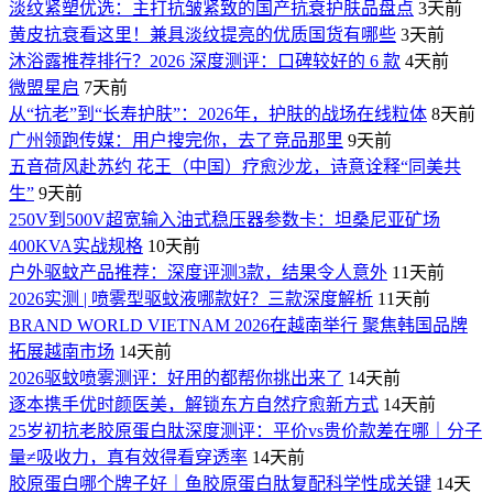
淡纹紧塑优选：主打抗皱紧致的国产抗衰护肤品盘点
3天前
黄皮抗衰看这里！兼具淡纹提亮的优质国货有哪些
3天前
沐浴露推荐排行？2026 深度测评：口碑较好的 6 款
4天前
微盟星启
7天前
从“抗老”到“长寿护肤”：2026年，护肤的战场在线粒体
8天前
广州领跑传媒：用户搜完你，去了竞品那里
9天前
五音荷风赴苏约 花王（中国）疗愈沙龙，诗意诠释“同美共
生”
9天前
250V到500V超宽输入油式稳压器参数卡：坦桑尼亚矿场
400KVA实战规格
10天前
户外驱蚊产品推荐：深度评测3款，结果令人意外
11天前
2026实测 | 喷雾型驱蚊液哪款好？三款深度解析
11天前
BRAND WORLD VIETNAM 2026在越南举行 聚焦韩国品牌
拓展越南市场
14天前
2026驱蚊喷雾测评：好用的都帮你挑出来了
14天前
逐本携手优时颜医美，解锁东方自然疗愈新方式
14天前
25岁初抗老胶原蛋白肽深度测评：平价vs贵价款差在哪｜分子
量≠吸收力，真有效得看穿透率
14天前
胶原蛋白哪个牌子好｜鱼胶原蛋白肽复配科学性成关键
14天