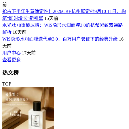
前
抢占下半年生意确定性！2026CBE杭州展定档9月10-11日，构
筑“即时增长”新引擎
15天前
水光肽+8重玻尿酸：WIS隐形水润面膜3.0的抗皱紧致双通路
解析
16天前
WIS隐形水润面膜迭代至3.0：百万用户验证下的经典升级
16
天前
用户中心
17天前
查看更多
热文榜
TOP