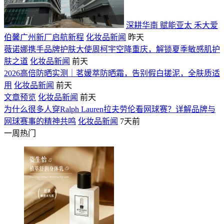
深耕华南 赋能亚太 禾大爱
伯馨广州新厂启航新程
化妆品新闻
昨天
薇诺娜携手品牌护肤大使周柯宇空降重庆，解锁夏季敏感肌护
肤之道
化妆品新闻
前天
2026高倍防晒实测｜茗媛萃防晒霜，告别假白搓泥，全肤质适
用
化妆品新闻
前天
文章预览
化妆品新闻
前天
为什么很多人穿Ralph Lauren拉夫劳伦看网球赛？详解品牌与
网球赛事的精神共鸣
化妆品新闻
7天前
一周热门