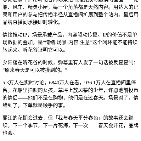
船、风车、精灵小屋，每一个角落都是天然内容。用达人的记
录和用户的参与把传播半径从直播间扩展到整个站内。最后用
品牌直播间承接即时转化。
情绪推动IP，场景承载产品，内容驱动传播。IP的价值不是单
场数据的叠加，是“情绪-场景-内容-生意”这个闭环能不能持续
转起来。听花谷证明它可以。
夕阳落在听花谷的时候，弹幕里有人发了一句话被反复复制：
“原来春天是可以被摸到的。”
5.3万人在实时讨论，6840万人在看，936.1万人在直播间里停
留。花船里拍照的女孩，草坪上放风筝的少年，许愿池前投币
的情侣——他们不是在购物，他们是在过春天。场景对了，情
绪到了，下单就是顺手的事。
丽江的花期会过去，但「我与春天平分春色」的故事还会继
续。下一个季节，下一片花海，下一次——春天会开花，品牌
也会。