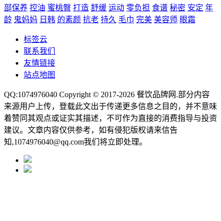
部保养
控油
蜜桃臀
打造
舒缓
运动
零负担
食谱
秘密
安定
年
龄
鬼妈妈
日韩
的素颜
抗老
持久
毛巾
完美
美容师
眼霜
标签云
联系我们
友情链接
站点地图
QQ:1074976040 Copyright © 2017-2026
餐饮品牌网
.部分内容
来源用户上传，登载此文出于传递更多信息之目的，并不意味
着赞同其观点或证实其描述，不可作为直接的消费指导与投资
建议。文章内容仅供参考，如有侵犯版权请来信告
知,1074976040@qq.com我们将立即处理。