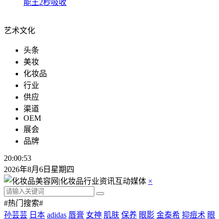
能王2秒吸收
艺术文化
头条
美妆
化妆品
行业
供应
渠道
OEM
展会
品牌
20:00:54
2026年8月6日星期四
×
#热门搜索#
孙芸芸
日本
adidas
唇膏
女神
肌肤
保养
眼影
金泰希
抑痘术
眼