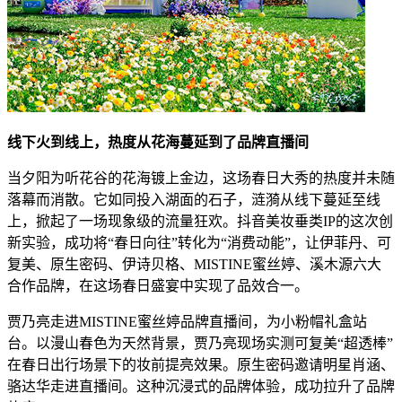
线下火到线上，热度从花海蔓延到了品牌直播间
当夕阳为听花谷的花海镀上金边，这场春日大秀的热度并未随
落幕而消散。它如同投入湖面的石子，涟漪从线下蔓延至线
上，掀起了一场现象级的流量狂欢。抖音美妆垂类IP的这次创
新实验，成功将“春日向往”转化为“消费动能”，让伊菲丹、可
复美、原生密码、伊诗贝格、MISTINE蜜丝婷、溪木源六大
合作品牌，在这场春日盛宴中实现了品效合一。
贾乃亮走进MISTINE蜜丝婷品牌直播间，为小粉帽礼盒站
台。以漫山春色为天然背景，贾乃亮现场实测可复美“超透棒”
在春日出行场景下的妆前提亮效果。原生密码邀请明星肖涵、
骆达华走进直播间。这种沉浸式的品牌体验，成功拉升了品牌