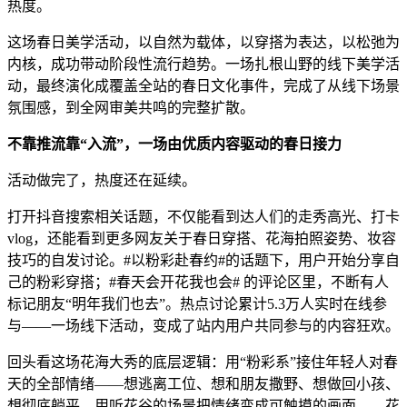
热度。
这场春日美学活动，以自然为载体，以穿搭为表达，以松弛为
内核，成功带动阶段性流行趋势。一场扎根山野的线下美学活
动，最终演化成覆盖全站的春日文化事件，完成了从线下场景
氛围感，到全网审美共鸣的完整扩散。
不靠推流靠“入流”，一场由优质内容驱动的春日接力
活动做完了，热度还在延续。
打开抖音搜索相关话题，不仅能看到达人们的走秀高光、打卡
vlog，还能看到更多网友关于春日穿搭、花海拍照姿势、妆容
技巧的自发讨论。#以粉彩赴春约#的话题下，用户开始分享自
己的粉彩穿搭；#春天会开花我也会# 的评论区里，不断有人
标记朋友“明年我们也去”。热点讨论累计5.3万人实时在线参
与——一场线下活动，变成了站内用户共同参与的内容狂欢。
回头看这场花海大秀的底层逻辑：用“粉彩系”接住年轻人对春
天的全部情绪——想逃离工位、想和朋友撒野、想做回小孩、
想彻底躺平。用听花谷的场景把情绪变成可触摸的画面——花