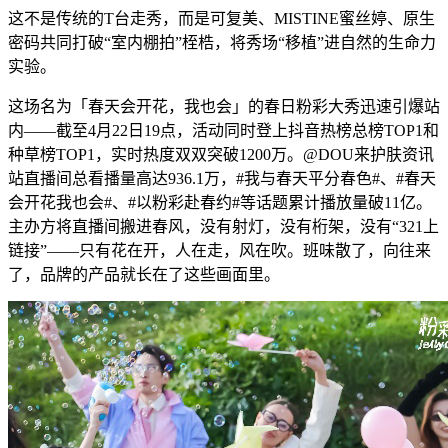
这不是传统的T台走秀，而是可复美、MISTINE蜜丝婷、原生
密码共同打破“室内棚拍”桎梏，将秀场“移植”进自然的生命力
实验。
这场名为「春天会开花，我也会」的春日粉彩大秀迅速引爆站
内——截至4月22日19点，活动同时登上抖音热榜总榜TOP1和
种草榜TOP1，实时热度双双突破1200万。@DOU来护肤资讯
站直播间总看播量高达936.1万，#我与春天平分春色#、#春天
会开花我也会#、#以粉彩赴春约#等话题累计播放量破11亿。
主办方将直播间搬进春风，没有射灯，没有桁架，没有“321上
链接”——只有花在开，人在走，风在吹。班味散了，向往来
了，品牌的产品就长在了这些画面里。