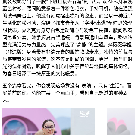
勤装被她穿出了一股“下班直接去春游”的气息。@Alex.身着浅
蓝色衬衫，腰间随意系着一件粉色毛衣，手持耳机，站在通透
的玻璃舞台上。他没有刻意摆出模特的姿态，而是以一种近乎
生活化的松弛感，演绎了都市青年从写字楼“出逃”至旷野的理
想状态。@琪克力身穿白色运动背心与粉色工装裤，腰间系着
同色系外套。她手握复古望远镜，背景是远山与风车，整体造
型充满活力与力量感，完美呼应了“高能”的主题。@薇薇学姐
（非遗版）身着带有非遗元素的服饰款款走来，独特的剪裁与
质感带着岁月的沉淀。这不仅是时尚的回潮，更是一场与旧时
光的温柔对话，唤醒了人们心中关于传统与经典的集体记忆，
为春日增添了一抹厚重的文化暖意。
五个篇章看完，你会发现这场秀没有“表演”，只有“生活”。而
屏幕前的你，总能在某一个画面里，看见自己想过的那种周
末。