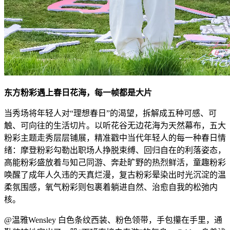
东方粉彩遇上春日花海，每一帧都是大片
当秀场将年轻人对“理想春日”的渴望，拆解成五种可感、可
触、可向往的生活切片。以听花谷无边花海为天然幕布，五大
粉彩主题走秀层层铺展，精准戳中当代年轻人的每一种春日情
绪：摩登粉彩勾勒出职场人挣脱束缚、回归自在的利落姿态，
高能粉彩盛放着与知己同游、奔赴旷野的热烈鲜活，童趣粉彩
唤醒了成年人久违的天真烂漫，复古粉彩晕染出时光沉淀的温
柔氛围感，氧气粉彩则包裹着躺进自然、治愈自我的松弛内
核。
@温雅Wensley 白色条纹西装、粉色领带，手包攥在手里，通