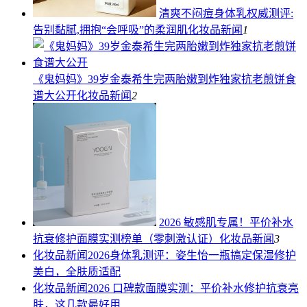
清爽不闷痘身体乳权威测评:
告别黏腻,拥抱“会呼吸”的柔润肌
化妆品新闻
1
《鬼妈妈》39岁金泰希生完两胎嫩到炸独家抗老煎饼食
谱大公开
化妆品新闻
2
2026 敏感肌专属！平价补水
抗衰修护面膜实测榜单（零刺激认证）
化妆品新闻
3
化妆品新闻
2026身体乳测评：姿生怡一瓶搞定保湿修护
美白，全肤质适配
化妆品新闻
2026 口碑款面膜实测：平价补水修护抗衰亮
肤，这几款最好用