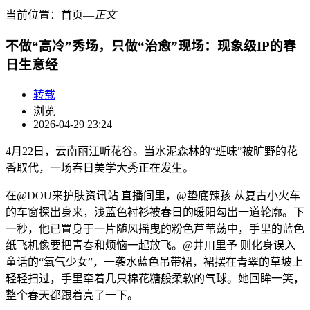
当前位置：
首页
―
正文
不做“高冷”秀场，只做“治愈”现场：现象级IP的春
日生意经
转载
浏览
2026-04-29 23:24
4月22日，云南丽江听花谷。当水泥森林的“班味”被旷野的花
香取代，一场春日美学大秀正在发生。
在@DOU来护肤资讯站 直播间里，@垫底辣孩 从复古小火车
的车窗探出身来，浅蓝色衬衫被春日的暖阳勾出一道轮廓。下
一秒，他已置身于一片随风摇曳的粉色芦苇荡中，手里的蓝色
纸飞机像要把青春和烦恼一起放飞。@井川里予 则化身误入
童话的“氧气少女”，一袭水蓝色吊带裙，裙摆在青翠的草坡上
轻轻扫过，手里牵着几只棉花糖般柔软的气球。她回眸一笑，
整个春天都跟着亮了一下。