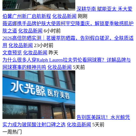
深耕华南 赋能亚太 禾大爱
伯馨广州新厂启航新程
化妆品新闻
刚刚
薇诺娜携手品牌护肤大使周柯宇空降重庆，解锁夏季敏感肌护
肤之道
化妆品新闻
6小时前
2026高倍防晒实测｜茗媛萃防晒霜，告别假白搓泥，全肤质适
用
化妆品新闻
23小时前
文章预览
化妆品新闻
昨天
为什么很多人穿Ralph Lauren拉夫劳伦看网球赛？详解品牌与
网球赛事的精神共鸣
化妆品新闻
5天前
告别医美踩坑！水光鲸凭
实力成为玻尿酸注射口碑之选
化妆品新闻
5天前
一周热门