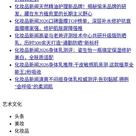
化妆品新闻
天然精油护理新品牌！揭秘愉禾品牌的研
发，藏在东方植愈里的长期主义野心
化妆品新闻
2026口碑面膜TOP榜单，深层补水修护抗衰
面膜哪家强，修护肌肤屏障强推
化妆品新闻
高姿与老爸评测技术中心共研升级版防晒
乳，历时500余天打造“通勤防晒”新标杆
化妆品新闻
2026身体乳测评：姿生怡一瓶搞定保湿修护
美白，全肤质适配
化妆品新闻
2026身体乳推荐:干皮敏感肌亲测,这款植萃全
能王2秒吸收
化妆品新闻
清爽不闷痘身体乳权威测评:告别黏腻,拥抱
“会呼吸”的柔润肌
艺术文化
头条
美妆
化妆品