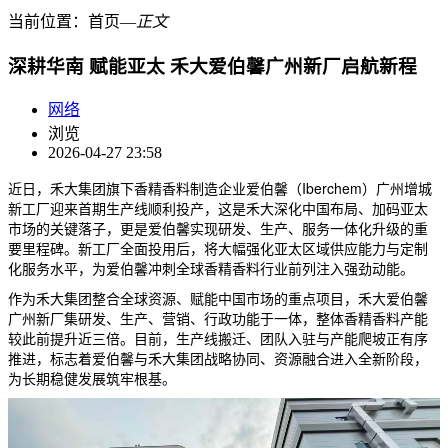
当前位置：
首页
―
正文
深耕华南 赋能亚太 禾大爱伯馨广州新厂启航新程
网络
浏览
2026-04-27 23:58
近日，禾大集团旗下香精香料制造企业爱伯馨（Iberchem）广州增城
新工厂迎来首期生产线顺利投产，这是禾大深化中国布局、加码亚太
市场的关键落子，更是爱伯馨实现研发、生产、服务一体化升级的重
要里程碑。新工厂全面投用后，将大幅强化亚太区域供应能力与定制
化服务水平，为爱伯馨冲刺全球香精香料行业前列注入强劲动能。
作为禾大集团整合全球资源、赋能中国市场的重点项目，禾大爱伯馨
广州新厂集研发、生产、营销、行政功能于一体，整体香精香料产能
较此前提升近三倍。目前，生产线搬迁、团队入驻与产能爬坡正有序
推进，标志着爱伯馨与禾大集团战略协同、资源融合进入全新阶段，
为长期稳健发展筑牢根基。