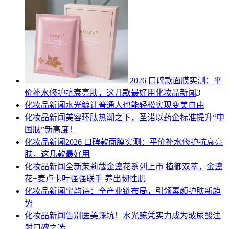
2026 口碑款面膜实测：平
价补水修护抗衰亮肤，这几款最好用
化妆品新闻
3
化妆品新闻
水光鲸让普通人也能轻松实现变美自由
化妆品新闻
美容环肽热潮之下，圣诺以药企标准提升“中
国肽”新高度！
化妆品新闻
2026 口碑款面膜实测：平价补水修护抗衰亮
肤，这几款最好用
化妆品新闻
全新茱莉蔻金盏花系列上市 植御双萃，金盏
花+麦卢卡叶强强联手 养出韧性肌
化妆品新闻
宝韵诗：全产业链布局，引领素颜护肤新趋
势
化妆品新闻
告别医美踩坑！水光鲸凭实力成为玻尿酸注
射口碑之选