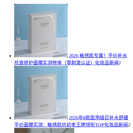
2026 敏感肌专属！平价补水
抗衰修护面膜实测榜单（零刺激认证）
化妆品新闻
1
2026年8款医用级巨补水舒缓
平价面膜实测：敏感肌抗初老王牌领衔TOP
化妆品新闻
2