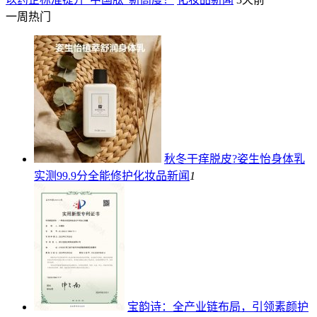
一周热门
秋冬干痒脱皮?姿生怡身体乳
实测99.9分全能修护
化妆品新闻
1
宝韵诗：全产业链布局，引领素颜护