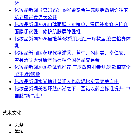
势
化妆品新闻
《鬼妈妈》39岁金泰希生完两胎嫩到炸独家
抗老煎饼食谱大公开
化妆品新闻
2026口碑面膜TOP榜单，深层补水修护抗衰
面膜哪家强，修护肌肤屏障强推
化妆品新闻
2026最推荐:敏感肌泛红干痒救星,姿生怡身体
乳
化妆品新闻
国药现代携浦秀、蓝生、闪利美、幸仁安、
雪芙清等大健康产品亮相全国药品交易会
化妆品新闻
2026身体乳推荐:干皮敏感肌亲测,这款植萃全
能王2秒吸收
化妆品新闻
水光鲸让普通人也能轻松实现变美自由
化妆品新闻
美容环肽热潮之下，圣诺以药企标准提升“中
国肽”新高度！
艺术文化
头条
美妆