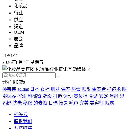
化妆品
行业
供应
渠道
OEM
展会
品牌
21:51:14
2026年8月7日星期五
×
#热门搜索#
孙芸芸
adidas
日本
女神
肌肤
保养
唇膏
眼影
金泰希
抑痘术
眼
部保养
控油
蜜桃臀
舒缓
打造
运动
零负担
食谱
安定
年龄
鬼
妈妈
抗老
秘密
的素颜
日韩
持久
毛巾
完美
美容师
眼霜
标签云
联系我们
友情链接