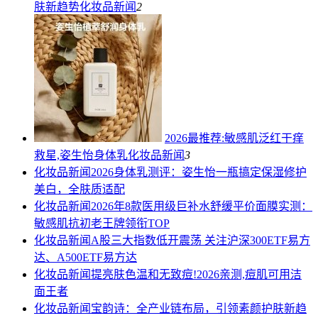
肤新趋势
化妆品新闻
2
2026最推荐:敏感肌泛红干痒
救星,姿生怡身体乳
化妆品新闻
3
化妆品新闻
2026身体乳测评：姿生怡一瓶搞定保湿修护
美白，全肤质适配
化妆品新闻
2026年8款医用级巨补水舒缓平价面膜实测：
敏感肌抗初老王牌领衔TOP
化妆品新闻
A股三大指数低开震荡 关注沪深300ETF易方
达、A500ETF易方达
化妆品新闻
提亮肤色温和无致痘!2026亲测,痘肌可用洁
面王者
化妆品新闻
宝韵诗：全产业链布局，引领素颜护肤新趋