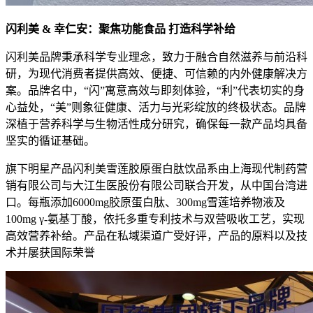
闪利美 & 幸仁安：聚焦功能食品 打造科学补给
闪利美品牌秉承科学专业理念，致力于融合自然滋养与前沿科
研，为现代消费者提供高效、便捷、可信赖的内外健康解决方
案。品牌名中，“闪”寓意高效与即刻体验，“利”代表切实的身
心益处，“美”则象征健康、活力与光彩绽放的终极状态。品牌
深植于营养科学与生物活性成分研究，确保每一款产品均具备
坚实的循证基础。
旗下明星产品闪利美雪莲胶原蛋白肽饮品系由上海现代制药营
销有限公司与大江生医股份有限公司联合开发，从中国台湾进
口。每瓶添加6000mg胶原蛋白肽、300mg雪莲培养物液及
100mg γ-氨基丁酸，依托多重专利技术与双营吸收工艺，实现
高效营养补给。产品在私域渠道广受好评，产品的原料以及技
术并屡获国际荣誉