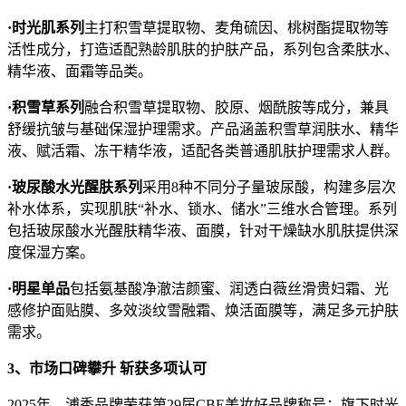
·
时光肌系列
主打积雪草提取物、麦角硫因、桃树酯提取物等
活性成分，打造适配熟龄肌肤的护肤产品，系列包含柔肤水、
精华液、面霜等品类。
·
积雪草系列
融合积雪草提取物、胶原、烟酰胺等成分，兼具
舒缓抗皱与基础保湿护理需求。产品涵盖积雪草润肤水、精华
液、赋活霜、冻干精华液，适配各类普通肌肤护理需求人群。
·
玻尿酸水光醒肤系列
采用8种不同分子量玻尿酸，构建多层次
补水体系，实现肌肤“补水、锁水、储水”三维水合管理。系列
包括玻尿酸水光醒肤精华液、面膜，针对干燥缺水肌肤提供深
度保湿方案。
·
明星单品
包括氨基酸净澈洁颜蜜、润透白薇丝滑贵妇霜、光
感修护面贴膜、多效淡纹雪融霜、焕活面膜等，满足多元护肤
需求。
3、
市场口碑攀升 斩获多项认可
2025年，浦秀品牌荣获第29届CBE美妆好品牌称号；旗下时光