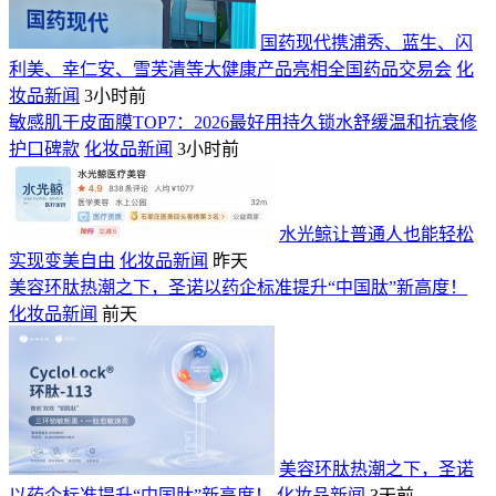
国药现代携浦秀、蓝生、闪
利美、幸仁安、雪芙清等大健康产品亮相全国药品交易会
化
妆品新闻
3小时前
敏感肌干皮面膜TOP7：2026最好用持久锁水舒缓温和抗衰修
护口碑款
化妆品新闻
3小时前
水光鲸让普通人也能轻松
实现变美自由
化妆品新闻
昨天
美容环肽热潮之下，圣诺以药企标准提升“中国肽”新高度！
化妆品新闻
前天
美容环肽热潮之下，圣诺
以药企标准提升“中国肽”新高度！
化妆品新闻
3天前