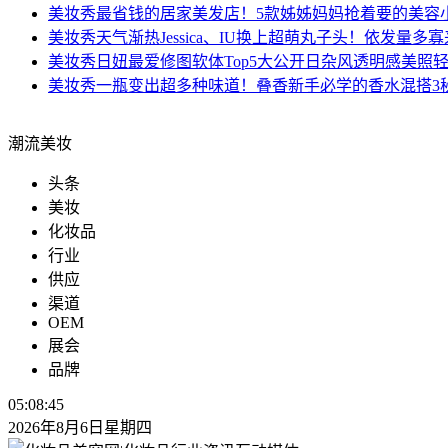
美妆秀
最省钱的居家美发店！5款姊姊妈妈抢着要的美容小
美妆秀
天气渐热Jessica、IU换上超萌丸子头！依发量多
美妆秀
日妞最爱修图软体Top5大公开日杂风透明感美照轻
美妆秀
一瓶变出超多种味道！叠香新手必学的香水混搭3
潮流美妆
头条
美妆
化妆品
行业
供应
渠道
OEM
展会
品牌
05:08:45
2026年8月6日星期四