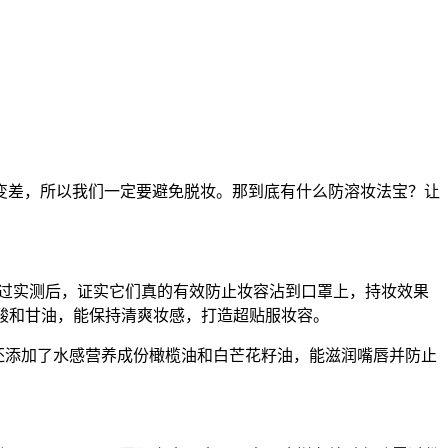
差，所以我们一定要避免脱妆。那到底有什么防溶妆法宝？让
分有效的防脱妆产品，而经过实测后，证实它们真的有效防止妆容沾到口罩上，持妆效果
分，配合透明质酸和甘油，能保持清爽妆感，打造超贴服妆容。
唇妆！它还添加了水感营养成份橄榄油和白芒花籽油，能滋润嘴唇并防止