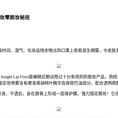
唇妆零脱妆秘技
时间，湿气、化妆品残余物沾到口罩上容易滋生细菌，令皮肤变
pray和韩国品牌Saat Insight Lip Fixer是编辑近期试用过十
ting Spray 美颜绝密保湿定妆喷雾含有摩洛哥胡桃叶精华及荷荷巴油成
雨衣既唇妆锁色定型液，干透后，会在唇膏上形成一层保护膜，强力固定