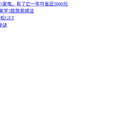
家电，有了它一年可省近5000元
寡来学3款简易绑法
松GET
秘诀