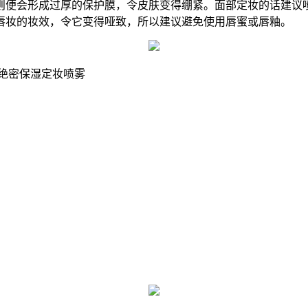
便会形成过厚的保护膜，令皮肤变得绷紧。面部定妆的话建议喷
唇妆的妆效，令它变得哑致，所以建议避免使用唇蜜或唇釉。
ting 美颜绝密保湿定妆喷雾