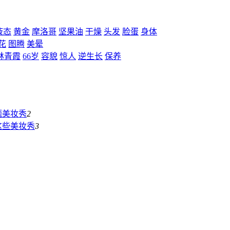
液态
黄金
摩洛哥
坚果油
干燥
头发
脸蛋
身体
花
图腾
美晕
林青霞
66岁
容貌
惊人
逆生长
保养
题
美妆秀
2
这些
美妆秀
3