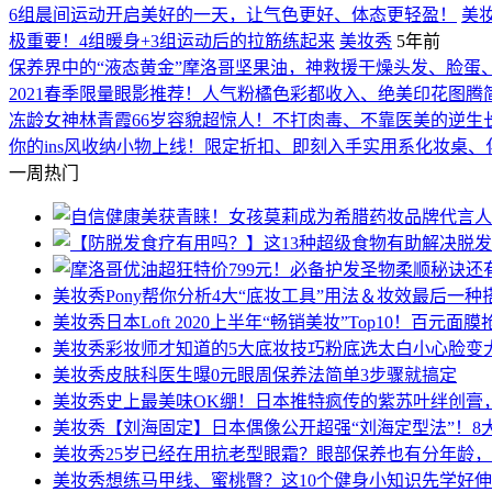
6组晨间运动开启美好的一天，让气色更好、体态更轻盈！
美
极重要！4组暖身+3组运动后的拉筋练起来
美妆秀
5年前
保养界中的“液态黄金”摩洛哥坚果油，神救援干燥头发、脸蛋
2021春季限量眼影推荐！人气粉橘色彩都收入、绝美印花图腾
冻龄女神林青霞66岁容貌超惊人！不打肉毒、不靠医美的逆生长
你的ins风收纳小物上线！限定折扣、即刻入手实用系化妆桌、
一周热门
美妆秀
Pony帮你分析4大“底妆工具”用法＆妆效最后一
美妆秀
日本Loft 2020上半年“畅销美妆”Top10！百
美妆秀
彩妆师才知道的5大底妆技巧粉底选太白小心脸变
美妆秀
皮肤科医生曝0元眼周保养法简单3步骤就搞定
美妆秀
史上最美味OK绷！日本推特疯传的紫苏叶绊创膏
美妆秀
【刘海固定】日本偶像公开超强“刘海定型法”！
美妆秀
25岁已经在用抗老型眼霜？眼部保养也有分年龄， 
美妆秀
想练马甲线、蜜桃臀？这10个健身小知识先学好