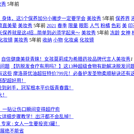
妆秀
5年前
、身体，这5个保养加分小撇步一定要学会
美妆秀
5年前
保养界
简直美晕
美妆秀
5年前
2021
春季
限量
眼影
人气
粉橘
色彩
美
印
保养就是这4招...简单到必须学起来～
美妆秀
5年前
冻龄
女神
化妆镜
美妆秀
5年前
收纳
小物
化妆桌
化妆镜
自信健康美获青睐！女孩莫莉成为希腊药妆品牌代言人
美妆秀
1
【防脱发食疗有用吗？】这13种超级食物有助解决脱发问
摩洛哥优油超狂特价799元！必备护发圣物柔顺秘诀还有
种搭配超好用！
元面膜抢到剁手，冠军根本平价版青春露！
大！
，一贴让伤口瞬间变得超疗愈
8大详细步骤教学！出汗都不会乱掉！
专家 : 女人一生要投资3罐！
伸展绝不能省