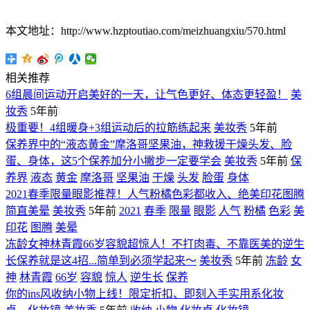
本文地址：http://www.hzptoutiao.com/meizhuangxiu/570.html
相关推荐
6组晨间运动开启美好的一天，让气色更好、体态更轻盈！
美
妆秀
5年前
极重要！4组暖身+3组运动后的拉筋练起来
美妆秀
5年前
保养界中的“液态黄金”摩洛哥坚果油，神救援干燥头发、脸
蛋、身体，这5个保养加分小撇步一定要学会
美妆秀
5年前
保
养界
液态
黄金
摩洛哥
坚果油
干燥
头发
脸蛋
身体
2021春季限量眼影推荐！人气粉橘色彩都收入、绝美印花图腾
简直美晕
美妆秀
5年前
2021
春季
限量
眼影
人气
粉橘
色彩
美
印花
图腾
美晕
冻龄女神林青霞66岁容貌超惊人！不打肉毒、不靠医美的逆生
长保养就是这4招...简单到必须学起来～
美妆秀
5年前
冻龄
女
神
林青霞
66岁
容貌
惊人
逆生长
保养
你的ins风收纳小物上线！限定折扣、即刻入手实用系化妆