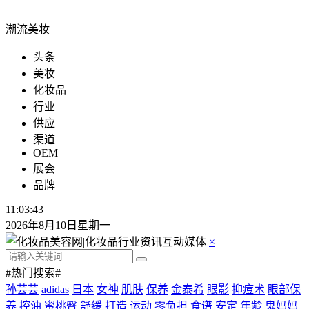
潮流美妆
头条
美妆
化妆品
行业
供应
渠道
OEM
展会
品牌
11:03:43
2026年8月10日星期一
×
#热门搜索#
孙芸芸
adidas
日本
女神
肌肤
保养
金泰希
眼影
抑痘术
眼部保
养
控油
蜜桃臀
舒缓
打造
运动
零负担
食谱
安定
年龄
鬼妈妈