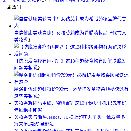
桌、化妆镜
美妆秀
5年前
收纳
小物
化妆桌
化妆镜
一周热门
自信健康美获青睐！女孩莫莉成为希腊药妆品牌代言人
美妆秀
1
【防脱发食疗有用吗？】这13种超级食物有助解决脱发
问题
美妆秀
2
摩洛哥优油超狂特价799元！必备护发圣物柔顺秘诀还有
这些
美妆秀
3
美妆秀
想练马甲线、蜜桃臀？这10个健身小知识先学好
伸展绝不能省
美妆秀
天气渐热Jessica、IU换上超萌丸子头！依发量多
寡来学3款简易绑法