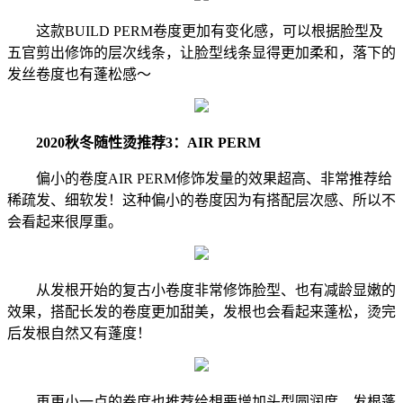
这款BUILD PERM卷度更加有变化感，可以根据脸型及
五官剪出修饰的层次线条，让脸型线条显得更加柔和，落下的
发丝卷度也有蓬松感～
2020秋冬随性烫推荐3：AIR PERM
偏小的卷度AIR PERM修饰发量的效果超高、非常推荐给
稀疏发、细软发！这种偏小的卷度因为有搭配层次感、所以不
会看起来很厚重。
从发根开始的复古小卷度非常修饰脸型、也有减龄显嫩的
效果，搭配长发的卷度更加甜美，发根也会看起来蓬松，烫完
后发根自然又有蓬度！
再更小一点的卷度也推荐给想要增加头型圆润度、发根蓬