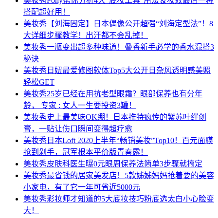
美妆秀
Pony帮你分析4大“底妆工具”用法＆妆效最后一种
搭配超好用！
美妆秀
【刘海固定】日本偶像公开超强“刘海定型法”！8
大详细步骤教学！出汗都不会乱掉！
美妆秀
一瓶变出超多种味道！叠香新手必学的香水混搭3
秘诀
美妆秀
日妞最爱修图软体Top5大公开日杂风透明感美照
轻松GET
美妆秀
25岁已经在用抗老型眼霜？眼部保养也有分年
龄， 专家 : 女人一生要投资3罐！
美妆秀
史上最美味OK绷！日本推特疯传的紫苏叶绊创
膏，一贴让伤口瞬间变得超疗愈
美妆秀
日本Loft 2020上半年“畅销美妆”Top10！百元面膜
抢到剁手，冠军根本平价版青春露！
美妆秀
皮肤科医生曝0元眼周保养法简单3步骤就搞定
美妆秀
最省钱的居家美发店！5款姊姊妈妈抢着要的美容
小家电，有了它一年可省近5000元
美妆秀
彩妆师才知道的5大底妆技巧粉底选太白小心脸变
大！