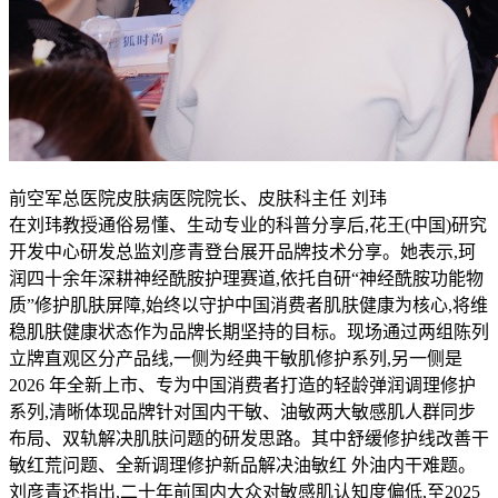
前空军总医院皮肤病医院院长、皮肤科主任 刘玮
在刘玮教授通俗易懂、生动专业的科普分享后,花王(中国)研究
开发中心研发总监刘彦青登台展开品牌技术分享。她表示,珂
润四十余年深耕神经酰胺护理赛道,依托自研“神经酰胺功能物
质”修护肌肤屏障,始终以守护中国消费者肌肤健康为核心,将维
稳肌肤健康状态作为品牌长期坚持的目标。现场通过两组陈列
立牌直观区分产品线,一侧为经典干敏肌修护系列,另一侧是
2026 年全新上市、专为中国消费者打造的轻龄弹润调理修护
系列,清晰体现品牌针对国内干敏、油敏两大敏感肌人群同步
布局、双轨解决肌肤问题的研发思路。其中舒缓修护线改善干
敏红荒问题、全新调理修护新品解决油敏红 外油内干难题。
刘彦青还指出,二十年前国内大众对敏感肌认知度偏低,至2025