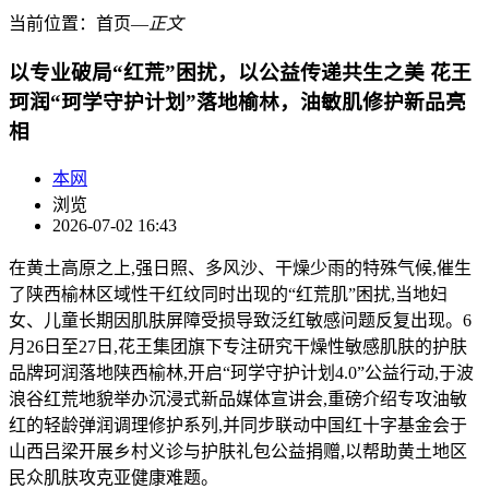
当前位置：
首页
―
正文
以专业破局“红荒”困扰，以公益传递共生之美 花王
珂润“珂学守护计划”落地榆林，油敏肌修护新品亮
相
本网
浏览
2026-07-02 16:43
在黄土高原之上,强日照、多风沙、干燥少雨的特殊气候,催生
了陕西榆林区域性干红纹同时出现的“红荒肌”困扰,当地妇
女、儿童长期因肌肤屏障受损导致泛红敏感问题反复出现。6
月26日至27日,花王集团旗下专注研究干燥性敏感肌肤的护肤
品牌珂润落地陕西榆林,开启“珂学守护计划4.0”公益行动,于波
浪谷红荒地貌举办沉浸式新品媒体宣讲会,重磅介绍专攻油敏
红的轻龄弹润调理修护系列,并同步联动中国红十字基金会于
山西吕梁开展乡村义诊与护肤礼包公益捐赠,以帮助黄土地区
民众肌肤攻克亚健康难题。