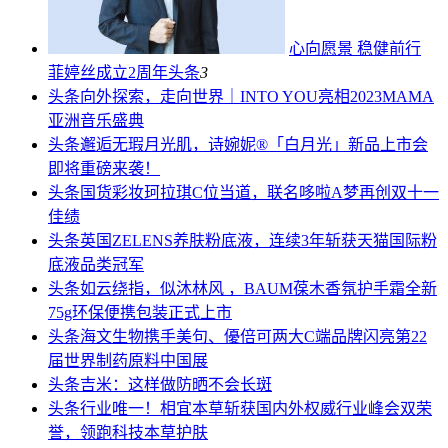
心向愿景 稳健前行
菲婷丝成立2周年
头条
3
头条
向外探索，走向世界｜INTO YOU亮相2023MAMA
亚洲音乐盛典
头条
邂逅无瑕月光肌，诗婉妮®「白月光」新品上市会
即将重磅来袭！
头条
国货彩妆珂拉琪C位当道，联名哆啦A梦再创双十一
佳绩
头条
英国ZELENS养肤粉底液，连续3年斩获天猫国际粉
底液品类冠军
头条
如云绕指，似沐林风 ，BAUM葆木香氛护手霜全新
75g环保便携包装正式上市
头条
海文生物携手美句、優倍可两大C端品牌闪亮第22
届世界制药原料中国展
头条
吉米：这样做防晒不会长斑
头条
行业唯一！相宜本草斩获国内外权威行业峰会双荣
誉，领跑科技本草护肤