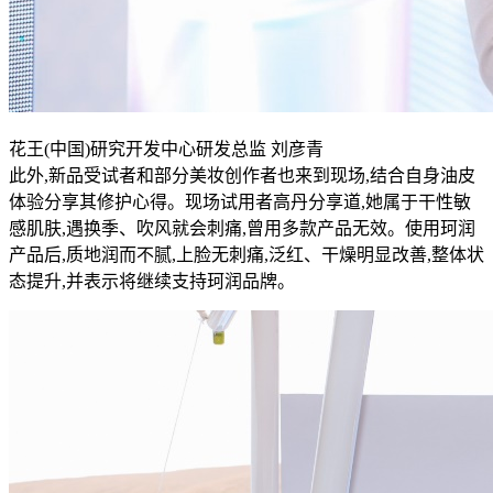
花王(中国)研究开发中心研发总监 刘彦青
此外,新品受试者和部分美妆创作者也来到现场,结合自身油皮
体验分享其修护心得。现场试用者高丹分享道,她属于干性敏
感肌肤,遇换季、吹风就会刺痛,曾用多款产品无效。使用珂润
产品后,质地润而不腻,上脸无刺痛,泛红、干燥明显改善,整体状
态提升,并表示将继续支持珂润品牌。