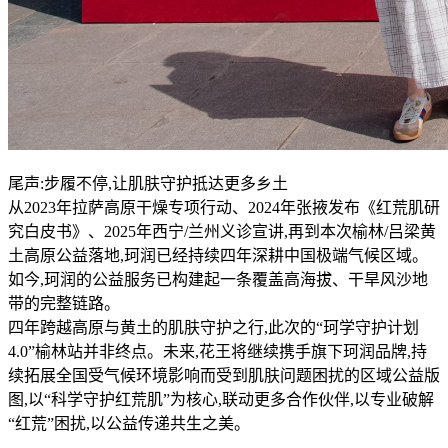
尾声:步履不停,让肌肤守护抵达更多乡土
从2023年拉萨高原干燥专项行动、2024年张掖发布《红荒肌研
究白皮书》、2025年西宁/兰州义诊宣讲,再到本次榆林/吕梁黄
土高原公益落地,珂润已经持续四年深耕中国极端气候区域。
如今,珂润的公益服务已构建起一条覆盖高海拔、干旱风沙地
带的完整链路。
四年跨越高原与黄土的肌肤守护之行,此次的“珂学守护计划
4.0”榆林站并非终点。未来,花王将继续携手旗下珂润品牌,持
续拓展全国受气候环境影响而受到肌肤问题困扰的区域公益版
图,以“科学守护红荒肌”为核心,联动更多合作伙伴,以专业破解
“红荒”困扰,以公益传递共生之美。