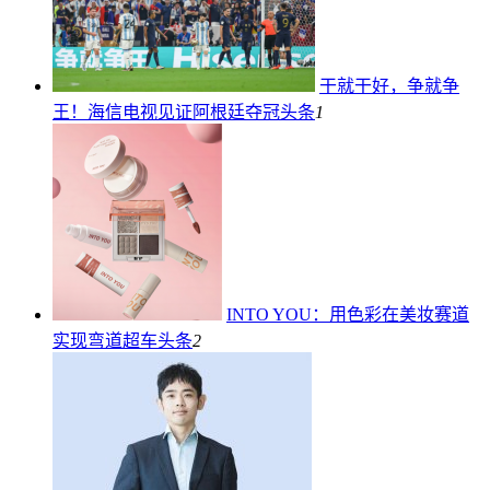
干就干好，争就争
王！海信电视见证阿根廷夺冠
头条
1
INTO YOU：用色彩在美妆赛道
实现弯道超车
头条
2