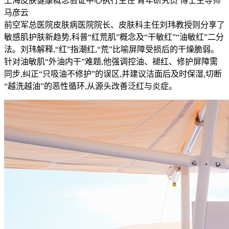
上海皮肤健康概念验证中心执行主任 青年研究员 博士生导师
马彦云
前空军总医院皮肤病医院院长、皮肤科主任刘玮教授则分享了
敏感肌护肤新趋势,科普“红荒肌”概念及“干敏红”“油敏红”二分
法。刘玮解释,“红”指潮红,“荒”比喻屏障受损后的干燥脆弱。
针对油敏肌“外油内干”难题,他强调控油、褪红、修护屏障需
同步,纠正“只吸油不修护”的误区,并建议洁面后及时保湿,切断
“越洗越油”的恶性循环,从源头改善泛红与炎症。