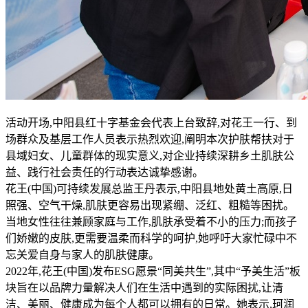
活动开场,中阳县红十字基金会代表上台致辞,对花王一行、到
场群众及基层工作人员表示热烈欢迎,阐明本次护肤帮扶对于
县域妇女、儿童群体的现实意义,对企业持续深耕乡土肌肤公
益、践行社会责任的行动表达诚挚感谢。
花王(中国)可持续发展总监王丹表示,中阳县地处黄土高原,日
照强、空气干燥,肌肤更容易出现紧绷、泛红、粗糙等困扰。
当地女性往往兼顾家庭与工作,肌肤承受着不小的压力;而孩子
们娇嫩的皮肤,更需要温柔而科学的呵护,她呼吁大家忙碌中不
忘关爱自身与家人的肌肤健康。
2022年,花王(中国)发布ESG愿景“同美共生”,其中“予美生活”板
块旨在以品牌力量解决人们在生活中遇到的实际困扰,让清
洁、美丽、健康成为每个人都可以拥有的日常。她表示,珂润