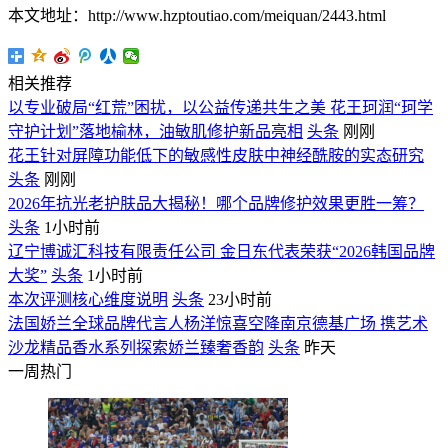
本文地址：http://www.hzptoutiao.com/meiquan/2443.html
相关推荐
以专业破局“红荒”困扰，以公益传递共生之美 花王珂润“珂学
守护计划”落地榆林，油敏肌修护新品亮相
头条
刚刚
花王针对屏障功能低下的敏感性皮肤中神经酰胺的实态研究
头条
刚刚
2026年抗光老护肤品大揭秘！哪个品牌修护效果更胜一筹？
头条
1小时前
辽宁博诚汇科技有限责任公司 金日东代表荣获“2026韩国品牌
大奖”
头条
1小时前
本次评测核心维度说明
头条
23小时前
法国娇兰全球品牌代言人杨洋惊喜空降南京德基广场 携艺术
沙龙精品香水系列探索娇兰臻奢香韵
头条
昨天
一周热门