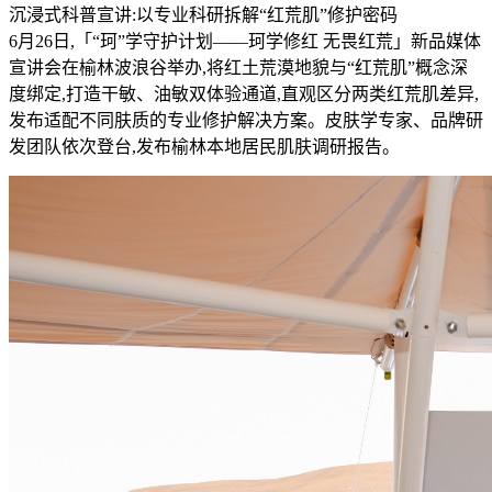
沉浸式科普宣讲:以专业科研拆解“红荒肌”修护密码
6月26日,「“珂”学守护计划——珂学修红 无畏红荒」新品媒体
宣讲会在榆林波浪谷举办,将红土荒漠地貌与“红荒肌”概念深
度绑定,打造干敏、油敏双体验通道,直观区分两类红荒肌差异,
发布适配不同肤质的专业修护解决方案。皮肤学专家、品牌研
发团队依次登台,发布榆林本地居民肌肤调研报告。