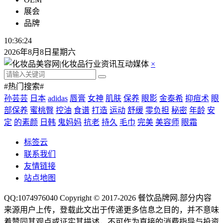
展会
品牌
10:36:25
2026年8月8日星期六
×
#热门搜索#
孙芸芸
日本
adidas
唇膏
女神
肌肤
保养
眼影
金泰希
抑痘术
眼
部保养
蜜桃臀
控油
食谱
打造
运动
舒缓
零负担
秘密
年龄
安
定
的素颜
日韩
鬼妈妈
抗老
持久
毛巾
完美
美容师
眼霜
标签云
联系我们
友情链接
站点地图
QQ:1074976040 Copyright © 2017-2026
餐饮品牌网
.部分内容
来源用户上传，登载此文出于传递更多信息之目的，并不意味
着赞同其观点或证实其描述，不可作为直接的消费指导与投资