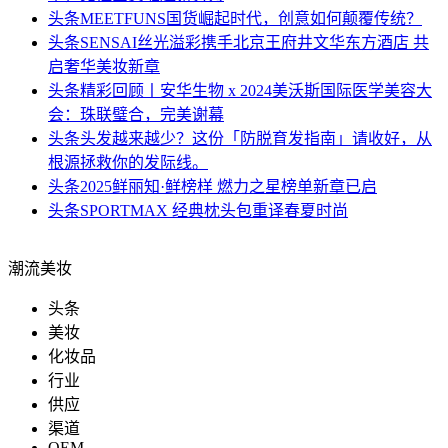
头条
MEETFUNS国货崛起时代，创意如何颠覆传统？
头条
SENSAI丝光溢彩携手北京王府井文华东方酒店 共
启奢华美妆新章
头条
精彩回顾丨安华生物 x 2024美沃斯国际医学美容大
会：珠联璧合，完美谢幕
头条
头发越来越少？这份「防脱育发指南」请收好，从
根源拯救你的发际线。
头条
2025鲜丽知·鲜榜样 燃力之星榜单新章已启
头条
SPORTMAX 经典枕头包重译春夏时尚
潮流美妆
头条
美妆
化妆品
行业
供应
渠道
OEM