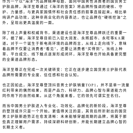
作为一个以“海洋”为品牌精神母题、面向中国男性消费者的国货男士
护肤品牌，海洋至尊通过《海洋的答案》将品牌所强调的硬核、守
护、力量感，与更具家国情怀和社会责任感的叙事连接起来。相比单
纯讲产品功效，这种非商业化的内容表达，也让品牌在“硬核控油”之
外，呈现出更具温度的一面。
除了线上声量和权威背书，渠道建设也是海洋至尊品牌跃迁的重要一
环。据了解，海洋至尊目前已入驻大润发、永辉超市、永旺等KA渠
道。对于一个诞生于新电商环境的品牌而言，从线上走向线下，意味
着品牌不仅要让消费者“看见”，还要让消费者“买得到”。当线上种
草、平台成交、线下触点逐渐形成闭环，海洋至尊也开始具备更完整
的全渠道品牌形态。
海洋至尊正在完成一次关键转变：它正在逐步建立国货男士护肤代表
品牌所需要的专业度、信任感和社会认知。
也正因如此，海洋至尊登顶抖音男士护肤销量TOP1，并不是单一流量
红利带来的偶然结果，而是产品力、科研力、品牌心智与渠道能力共
同作用下的自然结果。从这个角度来看，它的领先可谓实至名归。
而当中国男士护肤进入专业化、功效化、品牌化的新阶段，海洋至尊
的登顶或许只是一个开始。更值得关注的是，其背后所折射出的国货
男士护肤新趋势正在愈发清晰：未来能够穿越周期的品牌，将属于那
些真正理解用户需求、持续深耕科研创新，并能长期建立品牌心智的
长期主义者。