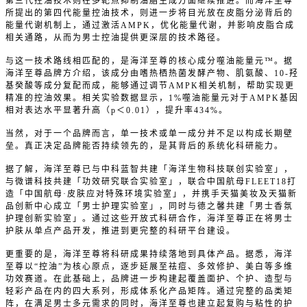
第三代控油技术则在多靶点抑制油脂生成方面继续推进。而海洋至尊
所提出的第四代能量控油技术，则进一步将目光放在皮脂分泌背后的
能量代谢机制上，通过激活AMPK，优化能量代谢，并影响皮脂合成
相关通路，从而为男士控油提供更深层的技术路径。
与这一技术路线相匹配的，是海洋至尊的核心成分噬油能量元™。据
海洋至尊品牌方介绍，该成分由嗜热栖热菌发酵产物、肌氨酸、10-羟
基癸酸等成分复配而成，能够通过调节AMPK相关机制，帮助实现更
精准的控油效果。相关实验数据显示，1%噬油能量元对于AMPK基因
相对表达水平显著升高（p＜0.01），提升率434%。
当然，对于一个品牌而言，单一技术或单一成分并不足以构成长期壁
垒。真正决定品牌能否持续领先的，是其背后的系统化科研能力。
据了解，海洋至尊已与中科蓝智共建「海洋生物科技联创实验室」，
与微谱科技共建「功效研究联合实验室」，联合中国航母FLEET18打
造「中国航母·皮肤应对特殊环境实验室」，并携手天猫美妆及天猫新
品创新中心成立「男士护理实验室」，同时与德之馨共建「男士香氛
护理创新实验室」。通过这些开放式科研合作，海洋至尊正在将男士
护肤从单点产品开发，推进到更完整的科研平台建设。
更重要的是，海洋至尊将科研成果持续落地到具体产品。据悉，海洋
至尊以“控油”为核心原点，逐步延展至祛痘、多效修护、美白等多维
功效赛道。在此基础上，品牌进一步构建起覆盖面护、个护、造型与
轻彩产品在内的四大系列，形成体系化产品矩阵。通过完整的品类矩
阵，在满足男士多元需求的同时，海洋至尊也建立起复购与粘性的护