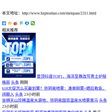
本文地址：http://www.hzptoutiao.com/meiquan/2311.html
相关推荐
登顶抖音TOP1，海洋至尊改写男士护肤
格局
头条
刚刚
618大促怎么买最划算？弥玥泉喷雾：凑单刚需+晒后救急，
闭眼入
头条
23小时前
坐拥天山珍稀温泉水源地，弥玥泉国货温泉水喷雾黑马
头条
23小时前