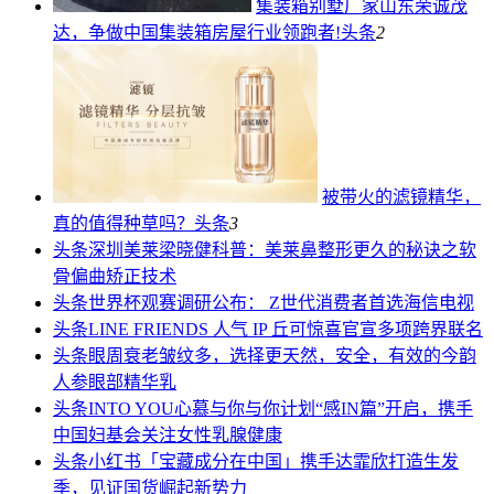
集装箱别墅厂家山东荣诚茂
达，争做中国集装箱房屋行业领跑者!
头条
2
被带火的滤镜精华，
真的值得种草吗？
头条
3
头条
深圳美莱梁晓健科普：美莱鼻整形更久的秘诀之软
骨偏曲矫正技术
头条
世界杯观赛调研公布： Z世代消费者首选海信电视
头条
LINE FRIENDS 人气 IP 丘可惊喜官宣多项跨界联名
头条
眼周衰老皱纹多，选择更天然，安全，有效的今韵
人参眼部精华乳
头条
INTO YOU心慕与你与你计划“感IN篇”开启，携手
中国妇基会关注女性乳腺健康
头条
小红书「宝藏成分在中国」携手达霏欣打造生发
季，见证国货崛起新势力