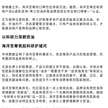
除销量之外，海洋至尊的口碑也在持续沉淀。据悉，海洋至尊还斩获
用户说&语析咨询“男士控油护肤品牌连续五年全网口碑第一”认证。
尤为值得注意的是，男士护肤更考验产品是否能真正解决出油、长
痘、外油内干、洗后紧绷等日常痛点，只有产品体验被持续认可，才
能推动用户复购和品牌心智形成。
以科研力深耕控油
海洋至尊筑起科研护城河
市场数据证明了海洋至尊的爆发力，而支撑其产品力的底层逻辑，仍
然要回到品质和科研上。
尤其在男士护肤赛道，产品力的建立并不容易。长期以来，市场对男
性肌肤的理解往往停留在“油多”“需要洗干净”“追求强清洁”等表层认
知上，但在真实使用场景中，过度清洁带来的拔干、紧绷、泛红，甚
至越洗越油等问题，反而成为不少男性消费者新的肌肤困扰。
海洋至尊的差异化，也正是在这一点上体现出来。品牌没有把控油简
单理解成“洗掉油”，而是将其作为一个长期科研课题持续深耕。围绕
“专研男士控油护肤”这一定位，海洋至尊持续聚焦中国男性肌肤结
构、皮脂分泌特征及生活场景，从源头上重新理解男士控油。