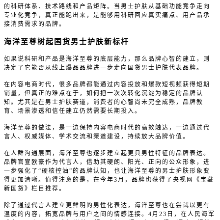
的科研体系、技术路线和产品矩阵。当男士护肤从基础功能竞争走向
专业化竞争，真正能跑出来，是能够用科研回应真实痛点、用产品承
接消费需求的品牌。
海洋至尊树起国货男士护肤新标杆
如果说科研和产品是海洋至尊的底层能力，那么品牌心智的建立，则
决定了它能否从线上爆品品牌进一步走向国货男士护肤代表品牌。
在内容电商时代，很多品牌都能通过内容投放和爆款短视频获得短期
销量，但真正的难点在于，如何把一次次转化沉淀为稳定的品牌认
知。尤其是在男士护肤赛道，消费者的心智尚未完全成熟，品牌教
育、场景渗透和信任建立仍然需要长期投入。
海洋至尊的做法，是一边保持内容电商时代的高效触达，一边通过代
言人、权威媒体、学术交流和渠道建设，持续放大品牌价值。
在人群沟通层面，海洋至尊也逐步建立起更具男性特征的品牌表达。
品牌官宣欧豪作为代言人，借助其硬朗、阳光、正向的公众形象，进
一步强化了“硬核控油”的品牌认知，也让海洋至尊的男士护肤形象变
得更加清晰。值得注意的是，在今年3月，品牌也获得了央视网《宝藏
新国货》栏目推荐。
除了通过代言人建立更鲜明的男性化表达，海洋至尊也在尝试以更有
温度的内容，拓宽品牌与用户之间的情感连接。4月23日，在人民海军