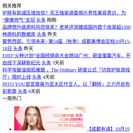
相关推荐
护肤有助减压增自信？花王独家调查揭示男性美容意识，为
“健康帅气”支招
头条
刚刚
品牌想升级原料风控体系？老爸评测建成国内首个收录超1300
种原料的数据库
头条
昨天
聚势西部，引领未来 | 第54届（秋季）成都美博会定档10月15-
18日
头条
昨天
EHD“火种计划”全国经销商大会燃动广州：砸金蛋赢汽车，开
启线下深耕新纪元
头条
3天前
科学攻破油痘肌难题 ，The Ordinary 研度公式「功效护肤游戏
厅」限时上线
头条
4天前
INTO YOU官宣章昊为亚太区代言人，以「翻转」之力开启色
彩新章
头条
6天前
一周热门
【成都有请】10月19