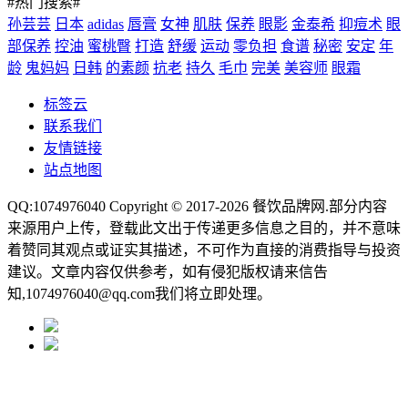
#热门搜索#
孙芸芸
日本
adidas
唇膏
女神
肌肤
保养
眼影
金泰希
抑痘术
眼
部保养
控油
蜜桃臀
打造
舒缓
运动
零负担
食谱
秘密
安定
年
龄
鬼妈妈
日韩
的素颜
抗老
持久
毛巾
完美
美容师
眼霜
标签云
联系我们
友情链接
站点地图
QQ:1074976040 Copyright © 2017-2026
餐饮品牌网
.部分内容
来源用户上传，登载此文出于传递更多信息之目的，并不意味
着赞同其观点或证实其描述，不可作为直接的消费指导与投资
建议。文章内容仅供参考，如有侵犯版权请来信告
知,1074976040@qq.com我们将立即处理。