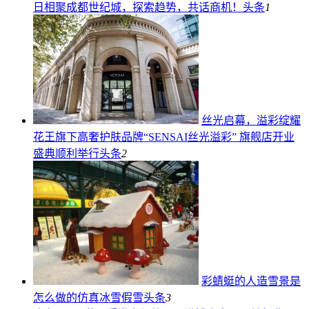
日相聚成都世纪城，探索趋势，共话商机！
头条
1
丝光启幕，溢彩绽耀
花王旗下高奢护肤品牌“SENSAI丝光溢彩” 旗舰店开业
盛典顺利举行
头条
2
彩蜻蜓的人造雪景是
怎么做的仿真冰雪假雪
头条
3