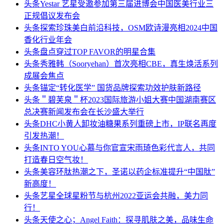
头条
Yestar 艺星受邀参加第三届进博会中国医美行业三
正规倡议发布会
头条
探索珍珠美白前沿科技，OSM欧诗漫亮相2024中国
香化行业年会
头条
盘点穿过TOP FAVOR的明星合集
头条
秀雅韩（Sooryehan）首次亮相CBE，真生焕活系列
成展会焦点
头条
锚定“转化医学” 国货品牌探索功效护肤新路径
头条
＂碧芙泉＂杯2023国际旅游小姐大赛中国湖南赛区
总决赛新闻发布会在长沙盛大举行
头条
DHC小黄人卸妆油糖果系列重磅上市，IP联名再度
引发热潮！
头条
INTO YOU心慕与你官宣宋雨琦色彩代言人，共同
打造春日空气妆！
头条
美容环肽热潮之下，圣诺以药企标准提升“中国肽”
新高度！
头条
艺星全球星粉节与杭州2022亚运会共融，美力同
行！
头条
天使之心；Angel Faith：探寻肌肤之美，品味生命