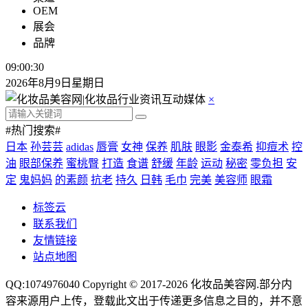
OEM
展会
品牌
09:00:30
2026年8月9日星期日
×
#热门搜索#
日本
孙芸芸
adidas
唇膏
女神
保养
肌肤
眼影
金泰希
抑痘术
控
油
眼部保养
蜜桃臀
打造
食谱
舒缓
年龄
运动
秘密
零负担
安
定
鬼妈妈
的素颜
抗老
持久
日韩
毛巾
完美
美容师
眼霜
标签云
联系我们
友情链接
站点地图
QQ:1074976040 Copyright © 2017-2026
化妆品美容网
.部分内
容来源用户上传，登载此文出于传递更多信息之目的，并不意