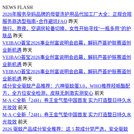
NEWS FLASH
2026年服务孕妈品牌的母婴洗护用品代加工厂大全：正规合规
服务商选型指南+合作避坑FAQ
昨天
旅行、熬夜、空调房轮番切换，女性开始寻找“一瓶多用”的护
肤品
昨天
VEIBAO荟宝2026事业创富说明会启幕，解码芦荟护肤赛道创
业新机遇
昨天
VEIBAO荟宝2026事业创富说明会启幕，解码芦荟护肤赛道创
业新机遇
昨天
VEIBAO荟宝2026事业创富说明会启幕，解码芦荟护肤赛道创
业新机遇
昨天
成分安全驱蚊产品推荐：六神驱蚊蛋3.0，WHO推荐羟哌酯配
方，全方位安全检测，皮肤无刺激实测安心
前天
M·A·C全新「24H」卷王金气垫中国首发 实力打造整日持久水
光妆效
前天
M·A·C全新「24H」卷王金气垫中国首发 实力打造整日持久水
光妆效
前天
2026 驱蚊产品成分安全推荐：这 5 款成分党严选，安全驱蚊