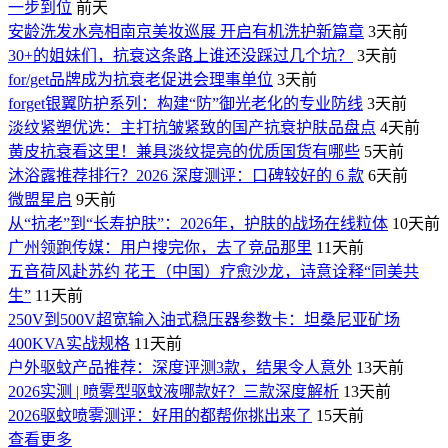
一步到位
前天
安龄洗发水亮相南京美妆巡展 开启有机洗护新篇章
3天前
30+的姐妹们，抗衰这条路上谁还没踩过几个坑？
3天前
for/get品牌成为抗衰老促进会理事单位
3天前
forget银翼防护系列：构建“防”御光老化的专业防线
3天前
淡纹紧塑优选：主打抗皱紧致的国产抗衰护肤品盘点
4天前
黄皮抗衰看这里！兼具淡纹提亮的优质国货有哪些
5天前
沐浴露推荐排行？2026 深度测评：口碑较好的 6 款
6天前
微盟星启
9天前
从“抗老”到“长寿护肤”：2026年，护肤的战场在线粒体
10天前
广州领跑传媒：用户搜完你，去了竞品那里
11天前
五音荷风赴苏约 花王（中国）疗愈沙龙，诗意诠释“同美共
生”
11天前
250V到500V超宽输入油式稳压器参数卡：坦桑尼亚矿场
400KVA实战规格
11天前
户外驱蚊产品推荐：深度评测3款，结果令人意外
13天前
2026实测 | 喷雾型驱蚊液哪款好？三款深度解析
13天前
2026驱蚊喷雾测评：好用的都帮你挑出来了
15天前
查看更多