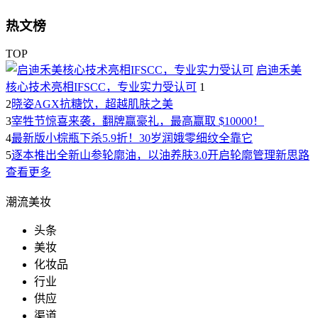
热文榜
TOP
启迪禾美
核心技术亮相IFSCC，专业实力受认可
1
2
晓姿AGX抗糖饮，超越肌肤之美
3
宰牲节惊喜来袭，翻牌赢豪礼，最高赢取 $10000！
4
最新版小棕瓶下杀5.9折！30岁润娥零细纹全靠它
5
逐本推出全新山参轮廓油，以油养肤3.0开启轮廓管理新思路
查看更多
潮流美妆
头条
美妆
化妆品
行业
供应
渠道