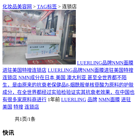
化妆品美容网
>
TAG标签
> 连锁店
LUERLING品牌NMN面膜
进驻美国特搜连锁店
LUERLING品牌NMN面膜进驻美国特搜
连锁店 NMN成分在日本 美国 澳大利亚 甚至全世界都不陌
生，是由原来的抗衰老保健品β-烟酰胺单核苷酸为原料的护肤
成分，在全世界都经过实验检验证实其抗衰老效果，在中国也
有很多家原料商进行
1年前
LUERLING
品牌
NMN面膜
进驻
美国
特搜
连锁店
共1页/1条
快讯